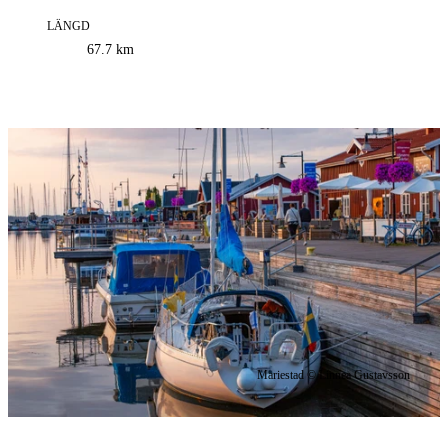
LÄNGD
Information
67.7
km
om
leden
Bildspel
med
bilder
Mariestad © Linnea Gustavsson