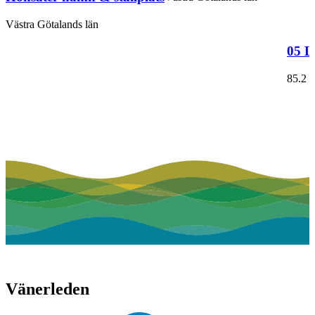
Västra Götalands län
05 L
85.2
k
Vänerleden