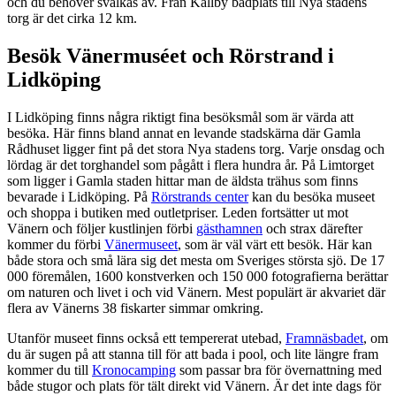
och du behöver svalkas av. Från Källby badplats till Nya stadens
torg är det cirka 12 km.
Besök Vänermuséet och Rörstrand i
Lidköping
I Lidköping finns några riktigt fina besöksmål som är värda att
besöka. Här finns bland annat en levande stadskärna där Gamla
Rådhuset ligger fint på det stora Nya stadens torg. Varje onsdag och
lördag är det torghandel som pågått i flera hundra år. På Limtorget
som ligger i Gamla staden hittar man de äldsta trähus som finns
bevarade i Lidköping. På
Rörstrands center
kan du besöka museet
och shoppa i butiken med outletpriser. Leden fortsätter ut mot
Vänern och följer kustlinjen förbi
gästhamnen
och strax därefter
kommer du förbi
Vänermuseet
, som är väl värt ett besök. Här kan
både stora och små lära sig det mesta om Sveriges största sjö. De 17
000 föremålen, 1600 konstverken och 150 000 fotografierna berättar
om naturen och livet i och vid Vänern. Mest populärt är akvariet där
flera av Vänerns 38 fiskarter simmar omkring.
Utanför museet finns också ett tempererat utebad,
Framnäsbadet
, om
du är sugen på att stanna till för att bada i pool, och lite längre fram
kommer du till
Kronocamping
som passar bra för övernattning med
både stugor och plats för tält direkt vid Vänern. Är det inte dags för