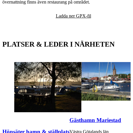
övernattning finns även restaurang på området.
Karta
Ladda ner GPX-fil
PLATSER & LEDER I NÄRHETEN
Gästhamn Mariestad
Hönsäter hamn & ställplats
Västra Götalands län