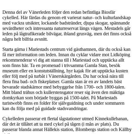
Beskrivning
Denna del av Vänerleden följer den redan befintliga Biosfär
cykelled. Här färdas du genom ett varierat natur- och kulturlandskap
med vackra utsikter, lockande badstränder, djupa skogar, spännande
sevärdheter och intressanta naturreservat längs vägen. Mestadels går
leden på lågtrafikerade bilvägar, ibland grusväg, men det finns också
några helt bilfria avsnitt.
Starta gärna i Mariestads centrum vid gästhamnen, där du också kan
få mer information om leden. Innan du cyklar vidare mot Lidköping
rekommenderar vi dig att stanna till i Mariestad och upptäcka allt
som finns här. Ta en promenad i trivsamma Gamla Stan, besök
museum eller en konstutställning, hyr kajak för att upptäcka kusten
eller följ med på turbåt i Vänerskärgården. Du har också nära till
flera fina bad- och fiskeplatser. Gamla stan är en av landets bäst
bevarade stadskärnor med bebyggelse från 1700- och 1800-talen.
Mitt bland trähus och kullerstensgator reser sig även den mäktiga
domkyrkan som började byggas på 1500-talet. På Mariestads
turistwebb finns en folder för självguidning och under sommaren
kan du följa med på guidade stadsvandringar.
Cykelleden passerar ett flertal tågstationer utmed Kinnekullebanan,
där det är tillåtet att ta med cykel på tågen (i mån av plats). Du
passerar blanda annat Hällekis station, Blombergs station och Källby