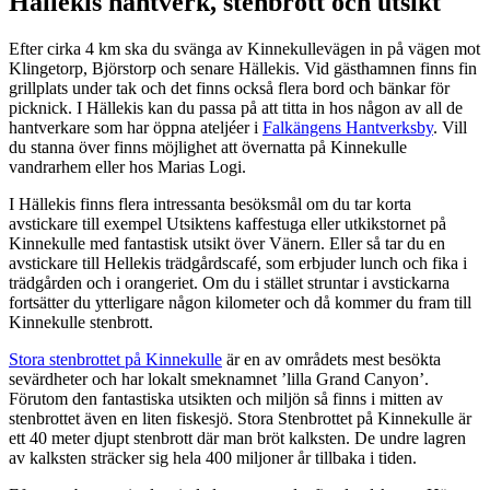
Hällekis hantverk, stenbrott och utsikt
Efter cirka 4 km ska du svänga av Kinnekullevägen in på vägen mot
Klingetorp, Björstorp och senare Hällekis. Vid gästhamnen finns fin
grillplats under tak och det finns också flera bord och bänkar för
picknick. I Hällekis kan du passa på att titta in hos någon av all de
hantverkare som har öppna ateljéer i
Falkängens Hantverksby
. Vill
du stanna över finns möjlighet att övernatta på Kinnekulle
vandrarhem eller hos Marias Logi.
I Hällekis finns flera intressanta besöksmål om du tar korta
avstickare till exempel Utsiktens kaffestuga eller utkikstornet på
Kinnekulle med fantastisk utsikt över Vänern. Eller så tar du en
avstickare till Hellekis trädgårdscafé, som erbjuder lunch och fika i
trädgården och i orangeriet. Om du i stället struntar i avstickarna
fortsätter du ytterligare någon kilometer och då kommer du fram till
Kinnekulle stenbrott.
Stora stenbrottet på Kinnekulle
är en av områdets mest besökta
sevärdheter och har lokalt smeknamnet ’lilla Grand Canyon’.
Förutom den fantastiska utsikten och miljön så finns i mitten av
stenbrottet även en liten fiskesjö. Stora Stenbrottet på Kinnekulle är
ett 40 meter djupt stenbrott där man bröt kalksten. De undre lagren
av kalksten sträcker sig hela 400 miljoner år tillbaka i tiden.