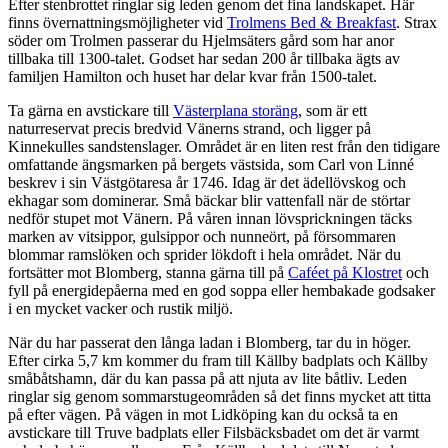
Efter stenbrottet ringlar sig leden genom det fina landskapet. Här
finns övernattningsmöjligheter vid
Trolmens Bed & Breakfast
. Strax
söder om Trolmen passerar du Hjelmsäters gård som har anor
tillbaka till 1300-talet. Godset har sedan 200 år tillbaka ägts av
familjen Hamilton och huset har delar kvar från 1500-talet.
Ta gärna en avstickare till
Västerplana storäng
, som är ett
naturreservat precis bredvid Vänerns strand, och ligger på
Kinnekulles sandstenslager. Området är en liten rest från den tidigare
omfattande ängsmarken på bergets västsida, som Carl von Linné
beskrev i sin Västgötaresa år 1746. Idag är det ädellövskog och
ekhagar som dominerar. Små bäckar blir vattenfall när de störtar
nedför stupet mot Vänern. På våren innan lövsprickningen täcks
marken av vitsippor, gulsippor och nunneört, på försommaren
blommar ramslöken och sprider lökdoft i hela området. När du
fortsätter mot Blomberg, stanna gärna till på
Caféet på Klostret
och
fyll på energidepåerna med en god soppa eller hembakade godsaker
i en mycket vacker och rustik miljö.
När du har passerat den långa ladan i Blomberg, tar du in höger.
Efter cirka 5,7 km kommer du fram till Källby badplats och Källby
småbåtshamn, där du kan passa på att njuta av lite båtliv. Leden
ringlar sig genom sommarstugeområden så det finns mycket att titta
på efter vägen. På vägen in mot Lidköping kan du också ta en
avstickare till Truve badplats eller Filsbäcksbadet om det är varmt