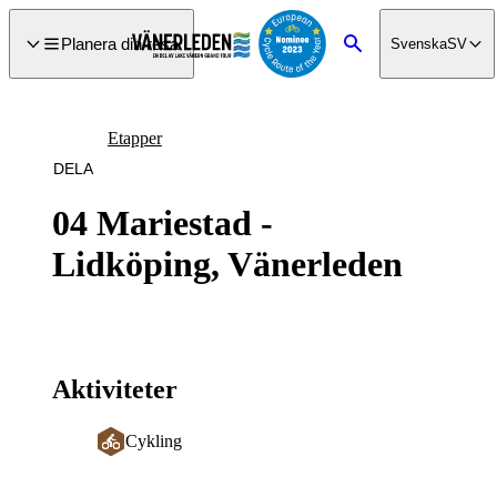
a till
dinnehåll
Planera din resa
Svenska
SV
Sök
Etapper
DELA
04 Mariestad -
Lidköping, Vänerleden
Aktiviteter
Cykling