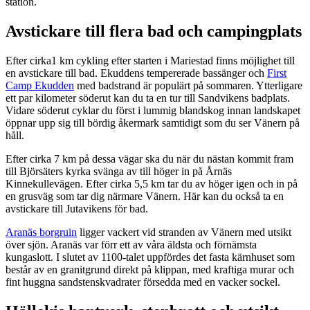
station.
Avstickare till flera bad och campingplats
Efter cirka1 km cykling efter starten i Mariestad finns möjlighet till
en avstickare till bad. Ekuddens tempererade bassänger och
First
Camp Ekudden
med badstrand är populärt på sommaren. Ytterligare
ett par kilometer söderut kan du ta en tur till Sandvikens badplats.
Vidare söderut cyklar du först i lummig blandskog innan landskapet
öppnar upp sig till bördig åkermark samtidigt som du ser Vänern på
håll.
Efter cirka 7 km på dessa vägar ska du när du nästan kommit fram
till Björsäters kyrka svänga av till höger in på Årnäs
Kinnekullevägen. Efter cirka 5,5 km tar du av höger igen och in på
en grusväg som tar dig närmare Vänern. Här kan du också ta en
avstickare till Jutavikens för bad.
Aranäs borgruin
ligger vackert vid stranden av Vänern med utsikt
över sjön. Aranäs var förr ett av våra äldsta och förnämsta
kungaslott. I slutet av 1100-talet uppfördes det fasta kärnhuset som
består av en granitgrund direkt på klippan, med kraftiga murar och
fint huggna sandstenskvadrater försedda med en vacker sockel.