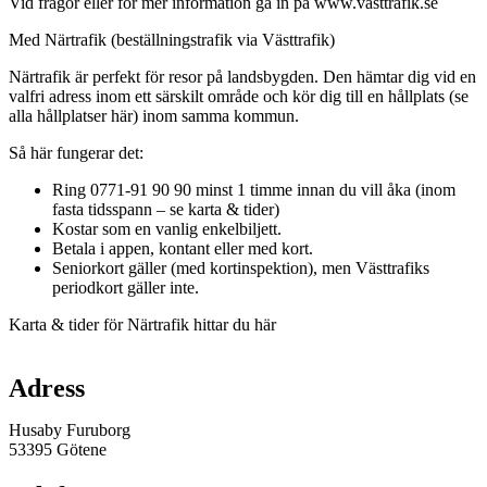
Vid frågor eller för mer information gå in på www.vasttrafik.se
Med Närtrafik (beställningstrafik via Västtrafik)
Närtrafik är perfekt för resor på landsbygden. Den hämtar dig vid en
valfri adress inom ett särskilt område och kör dig till en hållplats (se
alla hållplatser här) inom samma kommun.
Så här fungerar det:
Ring 0771-91 90 90 minst 1 timme innan du vill åka (inom
fasta tidsspann – se karta & tider)
Kostar som en vanlig enkelbiljett.
Betala i appen, kontant eller med kort.
Seniorkort gäller (med kortinspektion), men Västtrafiks
periodkort gäller inte.
Karta & tider för Närtrafik hittar du här
Karta
Adress
Husaby Furuborg
53395 Götene