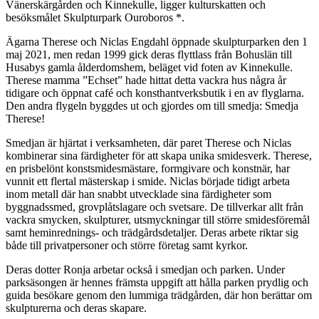
Vänerskärgården och Kinnekulle, ligger kulturskatten och
besöksmålet Skulpturpark Ouroboros *.
Ägarna Therese och Niclas Engdahl öppnade skulpturparken den 1
maj 2021, men redan 1999 gick deras flyttlass från Bohuslän till
Husabys gamla ålderdomshem, beläget vid foten av Kinnekulle.
Therese mamma ”Echset” hade hittat detta vackra hus några år
tidigare och öppnat café och konsthantverksbutik i en av flyglarna.
Den andra flygeln byggdes ut och gjordes om till smedja: Smedja
Therese!
Smedjan är hjärtat i verksamheten, där paret Therese och Niclas
kombinerar sina färdigheter för att skapa unika smidesverk. Therese,
en prisbelönt konstsmidesmästare, formgivare och konstnär, har
vunnit ett flertal mästerskap i smide. Niclas började tidigt arbeta
inom metall där han snabbt utvecklade sina färdigheter som
byggnadssmed, grovplåtslagare och svetsare. De tillverkar allt från
vackra smycken, skulpturer, utsmyckningar till större smidesföremål
samt heminrednings- och trädgårdsdetaljer. Deras arbete riktar sig
både till privatpersoner och större företag samt kyrkor.
Deras dotter Ronja arbetar också i smedjan och parken. Under
parksäsongen är hennes främsta uppgift att hålla parken prydlig och
guida besökare genom den lummiga trädgården, där hon berättar om
skulpturerna och deras skapare.