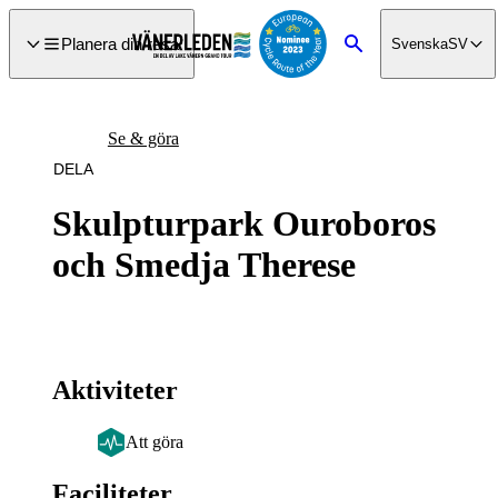
a till
dinnehåll
Planera din resa
Svenska
SV
Sök
Se & göra
DELA
Skulpturpark Ouroboros
och Smedja Therese
Aktiviteter
Att göra
Faciliteter