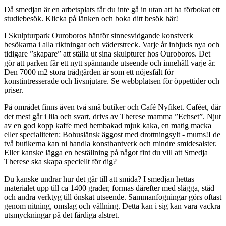
Då smedjan är en arbetsplats får du inte gå in utan att ha förbokat ett
studiebesök. Klicka på länken och boka ditt besök här!
I Skulpturpark Ouroboros hänför sinnesvidgande konstverk
besökarna i alla riktningar och väderstreck. Varje år inbjuds nya och
tidigare ”skapare” att ställa ut sina skulpturer hos Ouroboros. Det
gör att parken får ett nytt spännande utseende och innehåll varje år.
Den 7000 m2 stora trädgården är som ett nöjesfält för
konstintresserade och livsnjutare. Se webbplatsen för öppettider och
priser.
På området finns även två små butiker och Café Nyfiket. Caféet, där
det mest går i lila och svart, drivs av Therese mamma ”Echset”. Njut
av en god kopp kaffe med hembakad mjuk kaka, en matig macka
eller specialiteten: Bohuslänsk äggost med drottningsylt - mums!I de
två butikerna kan ni handla konsthantverk och mindre smidesalster.
Eller kanske lägga en beställning på något fint du vill att Smedja
Therese ska skapa speciellt för dig?
Du kanske undrar hur det går till att smida? I smedjan hettas
materialet upp till ca 1400 grader, formas därefter med slägga, städ
och andra verktyg till önskat utseende. Sammanfogningar görs oftast
genom nitning, omslag och vällning. Detta kan i sig kan vara vackra
utsmyckningar på det färdiga alstret.