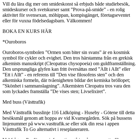
Vill du lära dig mer om smideskonst så erbjuds både studiebesök,
smideskurser och svetskurser samt ”Prova-på-smide” - en rolig
aktivitet för svensexan, möhippan, kompisgänget, företagseventet
eller för vuxna födelsedagsbarn. Välkommen!
BOKA EN KURS HÄR
*Ouroboros
Ouroboros-symbolen ”Ormen som biter sin svans” är en kosmisk
symbol för cykler och evighet. Den tros härstamma från en grekisk
alkemists manuskript (Cleopatras chysopoeia) om guldframställning.
Den ursprungliga glyfen kan fritt översättas med ”Allt i Allt” eller
”Ett i Allt” - en referens till ”Den vise filosofens sten” och den
alkemiska formeln, där tvåenigheten bildar det kemiska bröllopet;
”Skönhet i sammanslagning”. Alkemisten Cleopatra tros vara den
som lyckades framställa ”De vises sten; Livselixiret”.
Med buss (Västtrafik)
Med Västtrafik busslinje 116 Lidköping - Huseby - Götene till detta
besöksmål genom att hoppa av vid Kvarnegården. Sök på bussens
linjenummer på www.vasttrafik.se eller sök din resa i appen
Västtrafik To Go alternativt i reseplaneraren.