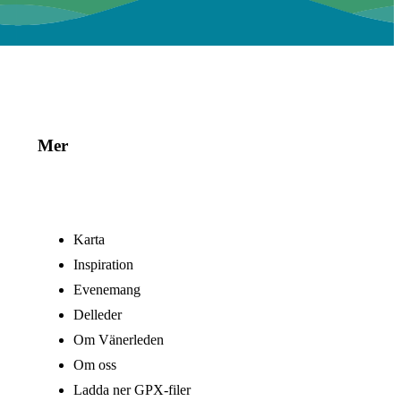
Mer
Karta
Inspiration
Evenemang
Delleder
Om Vänerleden
Om oss
Ladda ner GPX-filer