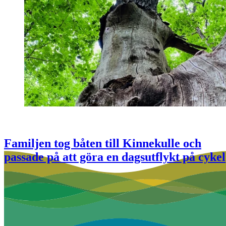
Familjen tog båten till Kinnekulle och
passade på att göra en dagsutflykt på cykel