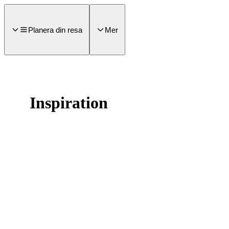
a till
dinnehåll
Planera din resa
Mer
Inspiration