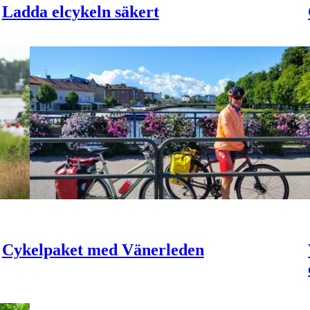
Ladda elcykeln säkert
Cykelpaket med Vänerleden