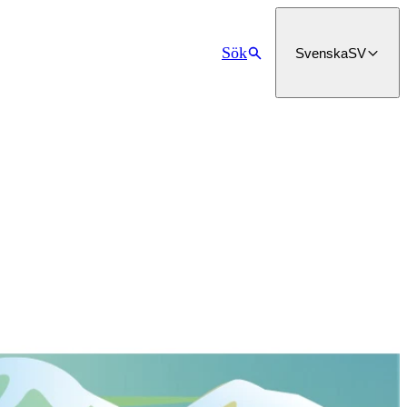
Sök
Svenska
SV