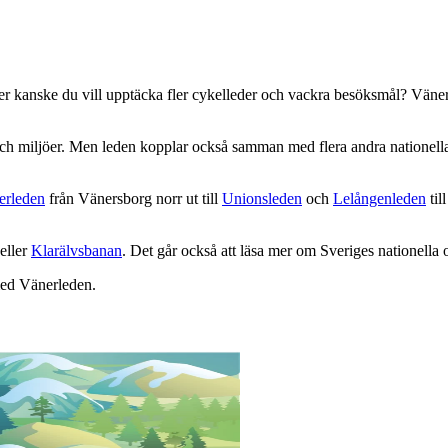
ler kanske du vill upptäcka fler cykelleder och vackra besöksmål? Väner
och miljöer. Men leden kopplar också samman med flera andra nationella o
erleden
från Vänersborg norr ut till
Unionsleden
och
Lelångenleden
til
 eller
Klarälvsbanan
. Det går också att läsa mer om Sveriges nationella
 med Vänerleden.