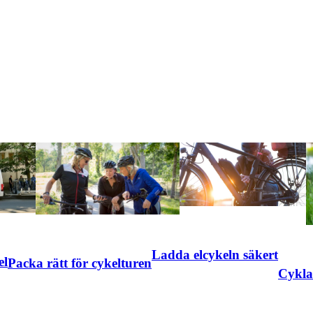
Ladda elcykeln säkert
el
Packa rätt för cykelturen
Cykla