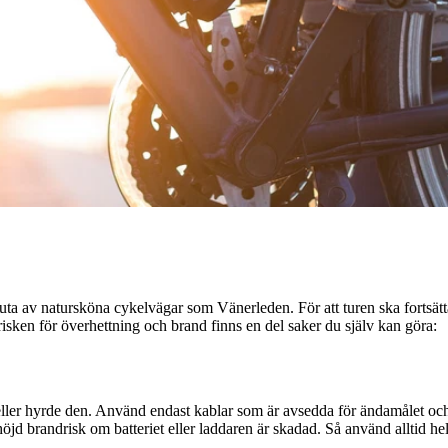
njuta av natursköna cykelvägar som Vänerleden. För att turen ska fortsät
risken för överhettning och brand finns en del saker du själv kan göra:
ller hyrde den. Använd endast kablar som är avsedda för ändamålet och a
höjd brandrisk om batteriet eller laddaren är skadad. Så använd alltid he