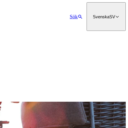
Sök
Svenska
SV