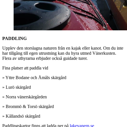
PADDLING
Upplev den storslagna naturen från en kajak eller kanot. Om du inte
har tillgång till egen utrustning kan du hyra utmed Vänerkusten.
Flera av uthyrarna erbjuder också guidade turer.
Fina platser att paddla vid
» Yttre Bodane och Åmåls skärgård
» Lurö skärgård
» Norra vänerskärgården
» Brommö & Torsö skärgård
» Kållandsö skärgård
Paddlingskartor finns att ladda ner på
lakevanern.se