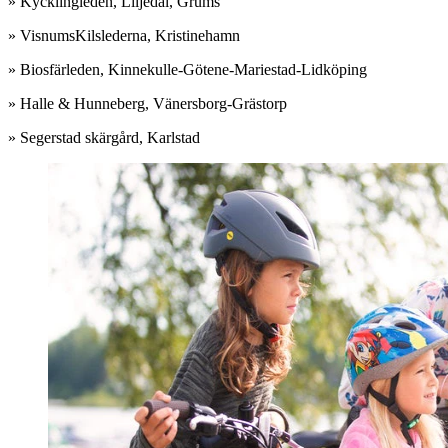
» Kycklingleden, Liljedal­, Grums
» Visnums­Kilslederna, Kristinehamn
» Biosfärleden, Kinnekulle­-Götene­-Mariestad-­Lidköping
» Halle & Hunneberg, Vänersborg­-Grästorp
» Segerstad skärgård, Karlstad