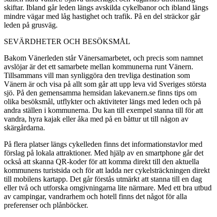
skiftar. Ibland går leden längs avskilda cykelbanor och ibland längs
mindre vägar med låg hastighet och trafik. På en del sträckor går
leden på grusväg.
SEVÄRDHETER OCH BESÖKSMÅL
Bakom Vänerleden står Vänersamarbetet, och precis som namnet
avslöjar är det ett samarbete mellan kommunerna runt Vänern.
Tillsammans vill man synliggöra den trevliga destination som
Vänern är och visa på allt som går att upp­ leva vid Sveriges största
sjö. På den gemensamma hemsidan lakevanern.se finns tips om
olika besöksmål, utflykter och aktiviteter längs med leden och på
andra ställen i kommunerna. Du kan till exempel stanna till för att
vandra, hyra kajak eller åka med på en båttur ut till någon av
skärgårdarna.
På flera platser längs cykelleden finns det informationstavlor med
förslag på lokala attraktioner. Med hjälp av en smartphone går det
också att skanna QR­-koder för att komma direkt till den aktuella
kommunens turistsida och för att ladda ner cykelsträckningen direkt
till mobilens kart­app. Det går förstås utmärkt att stanna till en dag
eller två och utforska omgivningarna lite närmare. Med ett bra utbud
av campingar, vandrarhem och hotell finns det något för alla
preferenser och plånböcker.