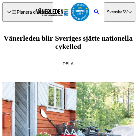
a till
dinnehåll
Planera din resa
Svenska
SV
Sök
Vänerleden blir Sveriges sjätte nationella
cykelled
DELA
Bildspel
med
bilder