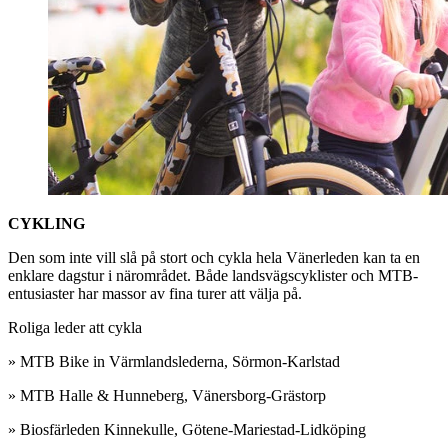
CYKLING
Den som inte vill slå på stort och cykla hela Vänerleden kan ta en
enklare dagstur i närområdet. Både landsvägscyklister och MTB­
entusiaster har massor av fina turer att välja på.
Roliga leder att cykla
» MTB Bike in Värmlands­lederna, Sörmon­-Karlstad
» MTB Halle & Hunneberg, Vänersborg-­Grästorp
» Biosfärleden Kinnekulle, Götene­-Mariestad-­Lidköping