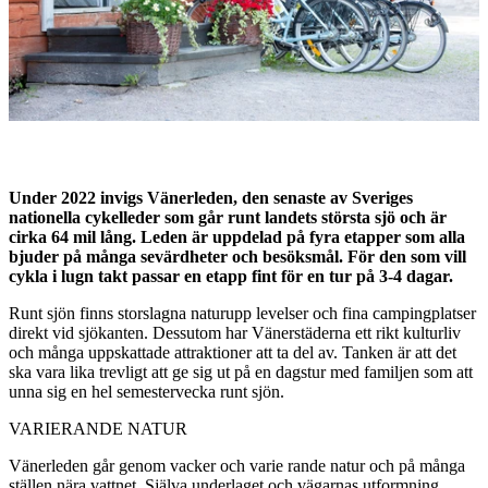
Under 2022 invigs Vänerleden, den senaste av Sveriges
nationella cykelleder som går runt landets största sjö och är
cirka 64 mil lång. Leden är uppdelad på fyra etapper som alla
bjuder på många sevärdheter och besöksmål. För den som vill
cykla i lugn takt passar en etapp fint för en tur på 3-4 dagar.
Runt sjön finns storslagna naturupp­ levelser och fina campingplatser
direkt vid sjökanten. Dessutom har Vänerstäderna ett rikt kulturliv
och många uppskattade attraktioner att ta del av. Tanken är att det
ska vara lika trevligt att ge sig ut på en dagstur med familjen som att
unna sig en hel semestervecka runt sjön.
VARIERANDE NATUR
Vänerleden går genom vacker och varie­ rande natur och på många
ställen nära vattnet. Själva underlaget och vägarnas utformning