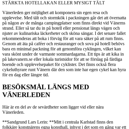
STÄRKTA HOTELLAKAN ELLER MYSIGT TÄLT
Vänerleden ger möjlighet att komponera sin egen resa och
upplevelse. Med tält och stormkök i packningen går det att övernatta
på någon av de många campingplatser som finns direkt vid Vänerns
strand. Eller så tar du in på hotell eller pensionat längs vägen och
njuter av kulinariska läckerheter och sköna sängar. I det senare fallet
rekommenderas att boka i förväg för att vara säker på att rum finns.
Genom att äta på caféer och restauranger och sova på hotell behövs
bara en minimal packning för att genomföra cyklingen, vilket kan
vara skönt under de varmaste sommardagarna. Ett tips är att kika in
på lakevanern.se eller lokala turistsidor för att se förslag på färdiga
boende­ och upplevelsepaket för cyklister. Det finns också flera
cykeluthyrare runt Vänern där den som inte har egen cykel kan hyra
för en dag eller längre tid.
BESÖKSMÅL LÄNGS MED
VÄNERLEDEN
Här är en del av de sevärdheter som ligger vid eller nära
Vänerleden.
**Sandgrund Lars Lerin: **Mitt i centrala Karlstad finns den
folkkäre konstnärens egna konsthall, inhyst i det som en gång var ett