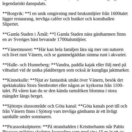
legendariskt danspalats.
**Borgvik: **I en unik omgivning med bruksmiljöer från 1600­talet
ligger restaurang, trevliga caféer och butiker och konsthallen
Sliperiet.
**Gamla Staden i Åmål: **I Gamla Staden nära gästhamnen finns
en av Sveriges bäst bevarade 1700­talsmiljöer.
**Vänermuseet: **Här kan hela familjen lära sig mer om naturen
och livet runt Vänern, och se gammelgäddan simma runt i akvariet.
**Halle- och Hunneberg: **Vandra, paddla kajak eller följ med på
viltsafari vid de unika platåbergen som också är kungliga jaktmarker.
**Kinnekulle: **Njut av fantastisk utsikt över Vänern, besök det
spektakulära Stora Stenbrottet eller någon av kyrkorna från 1100­
talet. På våren kan du se den kända ramslöken blomma i stora
mängder längs berget.
**Sjötorps slussområde och Göta kanal: **Göta kanals port till­ och
från Vänern finns i Sjötorp vars trevliga gästhamn är ett livligt
samhälle under sommaren.
**Picassoskulpturen: **På strandudden i Kristinehamn står Pablo
Picassos mäktiga skulptur Jacqueline som med sina 15 m är ett av