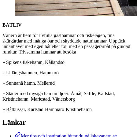
BÅTLIV
Vänern är hem för livfulla gästhamnar och fiskelägen, fina
skärgårdar med många öar och skyddade naturhamnar. Upptäck
innanhavet med egen båt eller följ med en passagerarbåt på guidad
rundtur. Trivsamma hamnar att besöka
» Spikens fiskehamn, Kållandsö
» Lillängshamnen, Hammarö
» Sunnanå hamn, Mellerud
» Städer med mysiga hamnmiljöer: Åmål, Säffle, Karlstad,
Kristinehamn, Mariestad, Vänersborg
» Båtbussar, Karlstad-­­Hammarö­-Kristinehamn
Länkar
Mer tips och inspiration hittar du på lakevanern.se