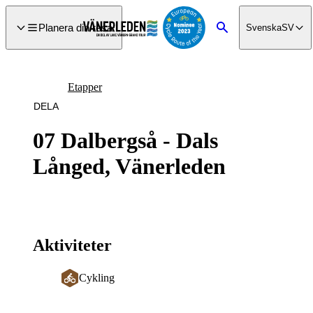
a till
dinnehåll
Planera din resa
Svenska
SV
Sök
Etapper
DELA
07 Dalbergså - Dals
Långed, Vänerleden
Aktiviteter
Cykling