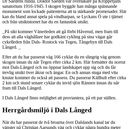
Dr Saedéns runda. Doktor Saedén var överläkare på Kroppefjälls
sanatorium 1916-1945. I skogen byggde han många spännande
monument som lockade patienterna att ta stärkande promenader. Här
kan du bland annat spela på vindharpan, se Lyckans Ö ute i tjärnet
och från utsiktstornet har du en fantastisk utsikt.
_På sikt kommer Vänerleden att gå förbi Håverud, men fram till
dess att alla väghållare har godkänt cykling på sina vägar går
cykelleden från Dals- Rostock via Tegen, Tångebyn till Dals
Långed. _
Efter att du har passerat väg 166 cyklar du en slingrig väg genom
skogen innan du når Tegen efter cirka 2 km. Här fortsätter du norrut
mot Dals-Långed och nu öppnar landskapet upp sig och du får
trevlig utsikt över åkrar och ängar. En och annan stuga med vita
knutar kommer du också att passera. Du passerar Källhult efter cirka
2 km och stund senare cyklar du invid sjön Rännen innan du når
fram till Dals Långed.
I Dals Långed finns möjlighet att proviantera, på ett par ställen.
Herrgårdsmiljö i Dals Långed
När du har passerat de två broarna över Dalslands kanal tar du
vänster på Christian Aarsunds väg och cyklar några hundra meter