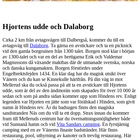
Beskrivning
Hjortens udde och Dalaborg
Cirka 2 km från avtagsvägen till Dalbergså, kommer du till en
avtagsväg till
Dalaborg
. Ta gärna en avstickare och ta en picknick
vid den gamla borgruinen från 1300 talet. Borgen stod klar i början
av 1300-talet och var en del av hertigarna Erik och Valdemar
Magnussons då växande maktbas där de utmanade svenska, norska
och danska kungamakten. Borgen förstördes under
Engelbrektsfejden 1434. En klar dag har du magisk utsikt över
Vänern och du kan se Kinnekulle härifrån. På din väg in mot
Mellerud ska du också passa på att ta en avstickare till Hjortens
udde, som är del av den ändmorän som skapades för över 10 000 år
sedan och som på andra sidan kommer upp som Hindens rev. Enligt
legenden var Hjorten en jätte som var förälskad i Hinden, som givit
namn åt Hindens rev. Är du badsugen finns den magiska
sandstranden Näs om du vill ta ett dopp. Strax innan du kommer
fram till Melleruds centrum har du övernattningsmöjligheter både
vid Sunnanå hamn och vid
Vita Sandars camping
. En fyrstjärnig
camping med en av Vänerns finaste badstränder. Här finns
restaurang, pool, uthyrning av kanoter och trevlig restaurang. Här