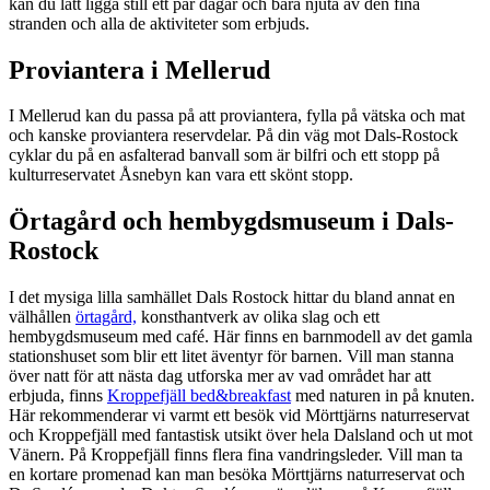
kan du lätt ligga still ett par dagar och bara njuta av den fina
stranden och alla de aktiviteter som erbjuds.
Proviantera i Mellerud
I Mellerud kan du passa på att proviantera, fylla på vätska och mat
och kanske proviantera reservdelar. På din väg mot Dals-Rostock
cyklar du på en asfalterad banvall som är bilfri och ett stopp på
kulturreservatet Åsnebyn kan vara ett skönt stopp.
Örtagård och hembygdsmuseum i Dals-
Rostock
I det mysiga lilla samhället Dals Rostock hittar du bland annat en
välhållen
örtagård,
konsthantverk av olika slag och ett
hembygdsmuseum med café. Här finns en barnmodell av det gamla
stationshuset som blir ett litet äventyr för barnen. Vill man stanna
över natt för att nästa dag utforska mer av vad området har att
erbjuda, finns
Kroppefjäll bed&breakfast
med naturen in på knuten.
Här rekommenderar vi varmt ett besök vid Mörttjärns naturreservat
och Kroppefjäll med fantastisk utsikt över hela Dalsland och ut mot
Vänern. På Kroppefjäll finns flera fina vandringsleder. Vill man ta
en kortare promenad kan man besöka Mörttjärns naturreservat och