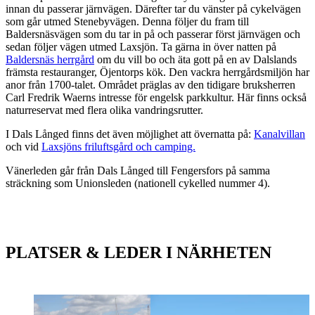
innan du passerar järnvägen. Därefter tar du vänster på cykelvägen
som går utmed Stenebyvägen. Denna följer du fram till
Baldersnäsvägen som du tar in på och passerar först järnvägen och
sedan följer vägen utmed Laxsjön. Ta gärna in över natten på
Baldersnäs herrgård
om du vill bo och äta gott på en av Dalslands
främsta restauranger, Öjentorps kök. Den vackra herrgårdsmiljön har
anor från 1700-talet. Området präglas av den tidigare bruksherren
Carl Fredrik Waerns intresse för engelsk parkkultur. Här finns också
naturreservat med flera olika vandringsrutter.
I Dals Långed finns det även möjlighet att övernatta på:
Kanalvillan
och vid
Laxsjöns friluftsgård och camping.
Vänerleden går från Dals Långed till Fengersfors på samma
sträckning som Unionsleden (nationell cykelled nummer 4).
Karta
PLATSER & LEDER I NÄRHETEN