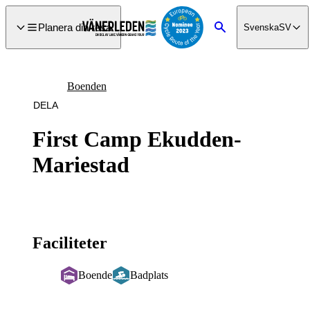
a till
dinnehåll
Planera din resa
Svenska
SV
Sök
Boenden
DELA
First Camp Ekudden-
Mariestad
Faciliteter
Boende
Badplats