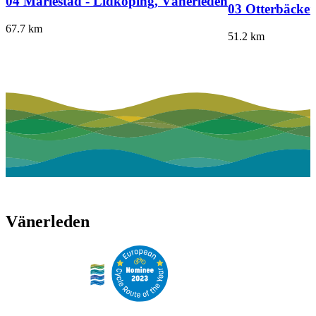
04 Mariestad - Lidköping, Vänerleden
03 Otterbäcken
67.7
km
51.2
km
Vänerleden