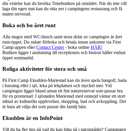
din vistelse kan du besöka Timebutiken på området. När du inte vill
laga din egen mat kan du sitta ner i campingens restaurang och få
maten serverad.
Boka och bo året runt
Alla stugor med WC/dusch samt stora delar av campingen är året
runt-öppet. Du måste förboka och betala innan ankomst via First
Camp-appen eller
Contact Center
- boka online
HÄR!
Butiken ligger i anslutning till receptionen och bistron håller endast
öppet sommartid.
Roliga aktiviteter för stora och små
På First Camp Ekudden-Mariestad kan du även spela bangolf, bada
i bassäng eller i sjö, leka på lekplatsen och mycket mer. Vid
campingen ligger bland annat ett fint naturreservat som passar bra
för en promenad. I sjöstaden Mariestad med omnejd väntar ett stort
utbud av kulturella upplevelser, shopping, bad och avkoppling. Det
är bara att välja det som passar din familj bäst.
Ekudden är en InfoPoint
Vill du ha fler tips på vad du kan hitta på i närområdet? Campingen