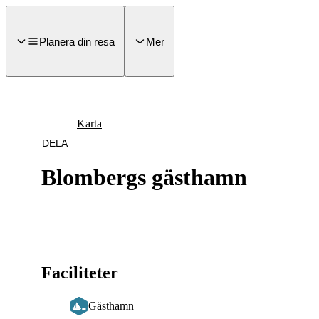
a till
dinnehåll
Planera din resa
Mer
Karta
DELA
Blombergs gästhamn
Faciliteter
Gästhamn