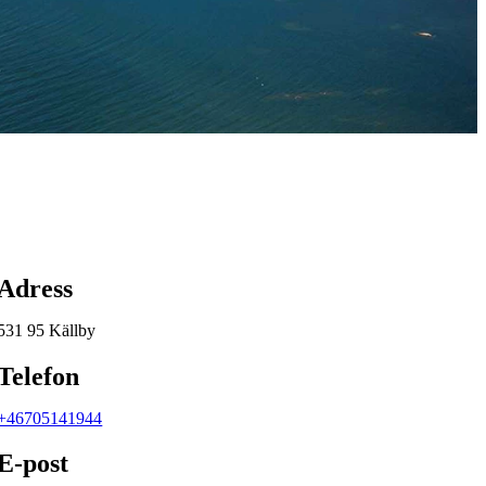
Karta
Adress
531 95 Källby
Telefon
+46705141944
E-post