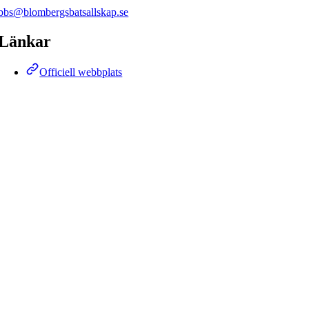
bbs@blombergsbatsallskap.se
Länkar
Officiell webbplats