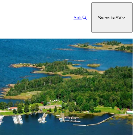
Sök
Svenska
SV