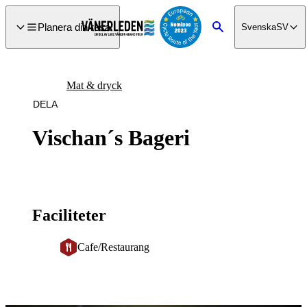
a till
dinnehåll
Planera din resa
Svenska
SV
Sök
Mat & dryck
DELA
Vischan´s Bageri
Faciliteter
Cafe/Restaurang
Bildspel