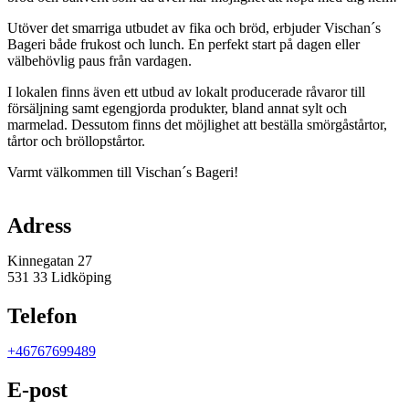
Utöver det smarriga utbudet av fika och bröd, erbjuder Vischan´s
Bageri både frukost och lunch. En perfekt start på dagen eller
välbehövlig paus från vardagen.
I lokalen finns även ett utbud av lokalt producerade råvaror till
försäljning samt egengjorda produkter, bland annat sylt och
marmelad. Dessutom finns det möjlighet att beställa smörgåstårtor,
tårtor och bröllopstårtor.
Varmt välkommen till Vischan´s Bageri!
Karta
Adress
Kinnegatan 27
531 33 Lidköping
Telefon
+46767699489
E-post