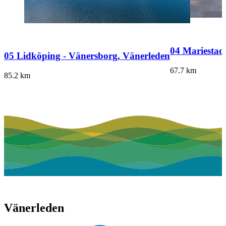
04 Mariestad
05 Lidköping - Vänersborg, Vänerleden
67.7
km
85.2
km
Vänerleden