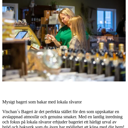
med
bilder
Beskrivning
Mysigt bageri som bakar med lokala råvaror
Vischan´s Bageri är det perfekta stället för den som uppskattar en
avslappnad atmosfär och genuina smaker. Med en lantlig inredning
och fokus på lokala råvaror erbjuder bageriet ett härligt urval av
bröd och bakverk som du även har möjlighet att köpa med dig hem!