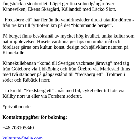
långsträckta stenbrottet. Läget ger fina solnedgångar över
Kinneviken, Ekens Skärgård, Kållandsö med Läckö Slott.
“Fredsberg ett” har fler än tio vandringsleder direkt utanför dörren -
från tre km till fyrtiofem km på det “blommande berget”.
På berget finns besöksmål av mycket hög kvalitet, unika kultur som
naturupplevelser. Husets värdinna ger tips om unika mål och
föreläser gärna om kultur, konst, design och självklart naturen på
Kinnekulle.
Kinnekullebanan “korad till Sveriges vackraste järnväg” med tåg
från Göteborg via Lidköping och från Örebro via Mariestad finns
med två stationer på gångavstånd till “fredsberg ett” -Trolmen i
söder och Råbäck i norr.
Tio km till “Fredsberg ett” - nås med bil, cykel eller till fots via
Källby norr ut eller via Forshem söderut.
*privatboende
Kontaktuppgifter för bokning:
+46 708105840
kulturum@telia.com