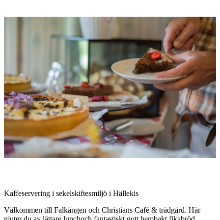
Bildspel
med
bilder
Beskrivning
Kaffeservering i sekelskiftesmiljö i Hällekis
Välkommen till
Falkängen och Christians Café & trädgård. Här
njuter du av lättare lunchoch fantastiskt gott hembakt fikabröd.