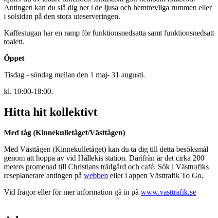
Antingen kan du slå dig ner i de ljusa och hemtrevliga rummen eller
i solsidan på den stora uteserveringen.
Kaffestugan har en ramp för funktionsnedsatta samt funktionsnedsatt
toalett.
Öppet
Tisdag - söndag mellan den 1 maj- 31 augusti.
kl. 10:00-18:00.
Hitta hit kollektivt
Med tåg (Kinnekulletåget/Västtågen)
Med Västtågen (Kinnekulletåget) kan du ta dig till detta besöksmål
genom att hoppa av vid Hällekis station. Därifrån är det cirka 200
meters promenad till Christians trädgård och café. Sök i Västtrafiks
reseplanerare antingen på
webben
eller i appen Västtrafik To Go.
Vid frågor eller för mer information gå in på
www.vasttrafik.se
Karta