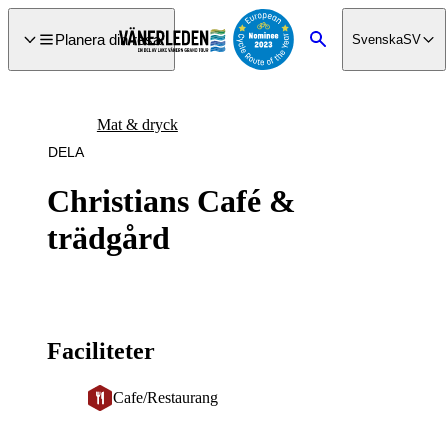
a till
dinnehåll
Planera din resa
Svenska
SV
Sök
Mat & dryck
DELA
Christians Café &
trädgård
Faciliteter
Cafe/Restaurang