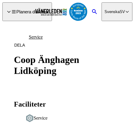
a till
dinnehåll
Planera din resa
Svenska
SV
Sök
Service
DELA
Coop Änghagen
Lidköping
Faciliteter
Service