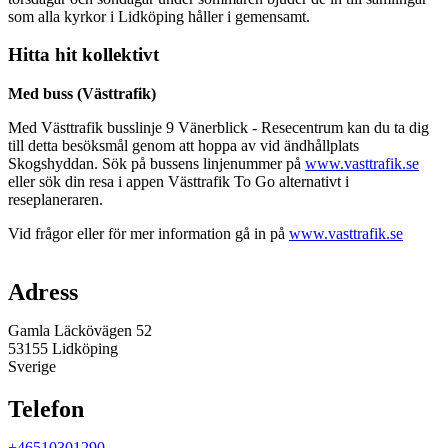
som alla kyrkor i Lidköping håller i gemensamt.
Hitta hit kollektivt
Med buss (Västtrafik)
Med Västtrafik busslinje 9 Vänerblick - Resecentrum kan du ta dig
till detta besöksmål genom att hoppa av vid ändhållplats
Skogshyddan. Sök på bussens linjenummer på
www.vasttrafik.se
eller sök din resa i appen Västtrafik To Go alternativt i
reseplaneraren.
Vid frågor eller för mer information gå in på
www.vasttrafik.se
Karta
Adress
Gamla Läckövägen 52
53155 Lidköping
Sverige
Telefon
+46510301290