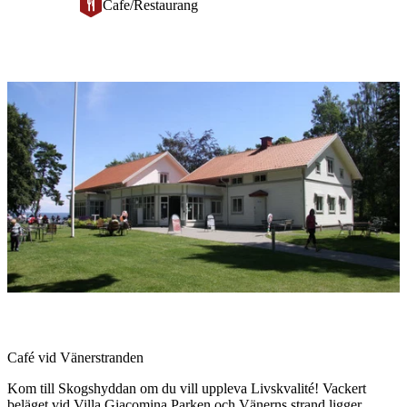
Cafe/Restaurang
Bildspel
med
bilder
Beskrivning
Café vid Vänerstranden
Kom till Skogshyddan om du vill uppleva Livskvalité! Vackert
beläget vid Villa Giacomina Parken och Vänerns strand ligger