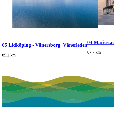
04 Mariestad
05 Lidköping - Vänersborg, Vänerleden
67.7
km
85.2
km