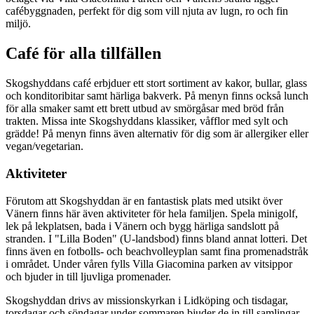
cafébyggnaden, perfekt för dig som vill njuta av lugn, ro och fin
miljö.
Café för alla tillfällen
Skogshyddans café erbjduer ett stort sortiment av kakor, bullar, glass
och konditoribitar samt härliga bakverk. På menyn finns också lunch
för alla smaker samt ett brett utbud av smörgåsar med bröd från
trakten. Missa inte Skogshyddans klassiker, våfflor med sylt och
grädde! På menyn finns även alternativ för dig som är allergiker eller
vegan/vegetarian.
Aktiviteter
Förutom att Skogshyddan är en fantastisk plats med utsikt över
Vänern finns här även aktiviteter för hela familjen. Spela minigolf,
lek på lekplatsen, bada i Vänern och bygg härliga sandslott på
stranden. I "Lilla Boden" (U-landsbod) finns bland annat lotteri. Det
finns även en fotbolls- och beachvolleyplan samt fina promenadstråk
i området. Under våren fylls Villa Giacomina parken av vitsippor
och bjuder in till ljuvliga promenader.
Skogshyddan drivs av missionskyrkan i Lidköping och tisdagar,
torsdagar och söndagar under sommaren bjuder de in till samlingar