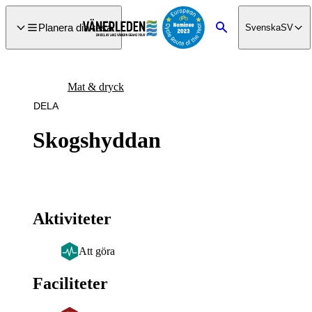
a till
dinnehåll
Planera din resa
Svenska
SV
Sök
Mat & dryck
DELA
Skogshyddan
Aktiviteter
Att göra
Faciliteter