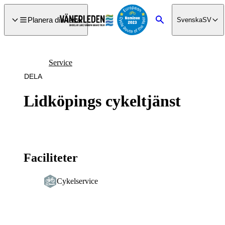
a till
dinnehåll
Planera din resa
Svenska
SV
Sök
Service
DELA
Lidköpings cykeltjänst
Faciliteter
Cykelservice