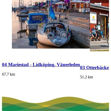
04 Mariestad - Lidköping, Vänerleden
03 Otterbäcken
67.7
km
51.2
km