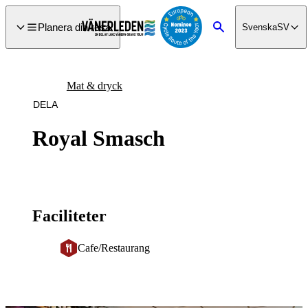
a till
dinnehåll
Planera din resa
Svenska
SV
Sök
Mat & dryck
DELA
Royal Smasch
Faciliteter
Cafe/Restaurang
Bildspel