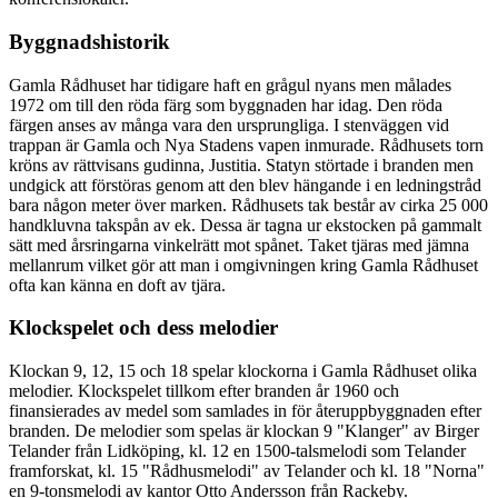
Byggnadshistorik
Gamla Rådhuset har tidigare haft en grågul nyans men målades
1972 om till den röda färg som byggnaden har idag. Den röda
färgen anses av många vara den ursprungliga. I stenväggen vid
trappan är Gamla och Nya Stadens vapen inmurade. Rådhusets torn
kröns av rättvisans gudinna, Justitia. Statyn störtade i branden men
undgick att förstöras genom att den blev hängande i en ledningstråd
bara någon meter över marken. Rådhusets tak består av cirka 25 000
handkluvna takspån av ek. Dessa är tagna ur ekstocken på gammalt
sätt med årsringarna vinkelrätt mot spånet. Taket tjäras med jämna
mellanrum vilket gör att man i omgivningen kring Gamla Rådhuset
ofta kan känna en doft av tjära.
Klockspelet och dess melodier
Klockan 9, 12, 15 och 18 spelar klockorna i Gamla Rådhuset olika
melodier. Klockspelet tillkom efter branden år 1960 och
finansierades av medel som samlades in för återuppbyggnaden efter
branden. De melodier som spelas är klockan 9 "Klanger" av Birger
Telander från Lidköping, kl. 12 en 1500-talsmelodi som Telander
framforskat, kl. 15 "Rådhusmelodi" av Telander och kl. 18 "Norna"
en 9-tonsmelodi av kantor Otto Andersson från Rackeby.