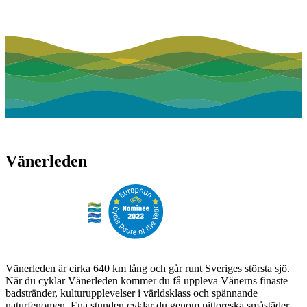
Vänerleden
Vänerleden är cirka 640 km lång och går runt Sveriges största sjö.
När du cyklar Vänerleden kommer du få uppleva Vänerns finaste
badstränder, kulturupplevelser i världsklass och spännande
naturfenomen. Ena stunden cyklar du genom pittoreska småstäder