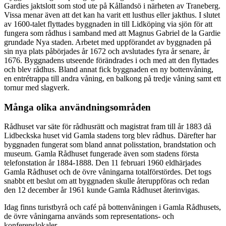
Gardies jaktslott som stod ute på Kållandsö i närheten av Traneberg.
Vissa menar även att det kan ha varit ett lusthus eller jakthus. I slutet
av 1600-talet flyttades byggnaden in till Lidköping via sjön för att
fungera som rådhus i samband med att Magnus Gabriel de la Gardie
grundade Nya staden. Arbetet med uppförandet av byggnaden på
sin nya plats påbörjades år 1672 och avslutades fyra år senare, år
1676. Byggnadens utseende förändrades i och med att den flyttades
och blev rådhus. Bland annat fick byggnaden en ny bottenvåning,
en entrétrappa till andra våning, en balkong på tredje våning samt ett
tornur med slagverk.
Många olika användningsområden
Rådhuset var säte för rådhusrätt och magistrat fram till år 1883 då
Lidbeckska huset vid Gamla stadens torg blev rådhus. Därefter har
byggnaden fungerat som bland annat polisstation, brandstation och
museum. Gamla Rådhuset fungerade även som stadens första
telefonstation år 1884-1888. Den 11 februari 1960 eldhärjades
Gamla Rådhuset och de övre våningarna totalförstördes. Det togs
snabbt ett beslut om att byggnaden skulle återuppföras och redan
den 12 december år 1961 kunde Gamla Rådhuset återinvigas.
Idag finns turistbyrå och café på bottenvåningen i Gamla Rådhusets,
de övre våningarna används som representations- och
konferenslokaler.