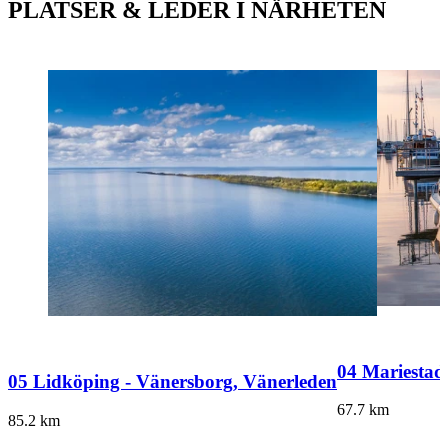
PLATSER & LEDER I NÄRHETEN
04 Mariestad
05 Lidköping - Vänersborg, Vänerleden
67.7
km
85.2
km