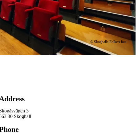
© Skoghalls Folkets hus
Map
Address
Skogåsvägen 3
663 30 Skoghall
Phone