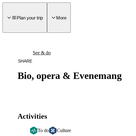
main
ontent
Plan your trip
More
See & do
SHARE
Bio, opera & Evenemang
Activities
To do
Culture