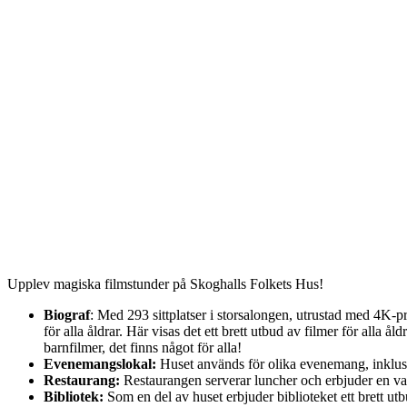
Description
Upplev magiska filmstunder på Skoghalls Folkets Hus!
Biograf
: Med 293 sittplatser i storsalongen, utrustad med 4K-pr
för alla åldrar. Här visas det ett brett utbud av filmer för alla å
barnfilmer, det finns något för alla!
Evenemangslokal:
Huset används för olika evenemang, inklusiv
Restaurang:
Restaurangen serverar luncher och erbjuder en va
Bibliotek:
Som en del av huset erbjuder biblioteket ett brett utb