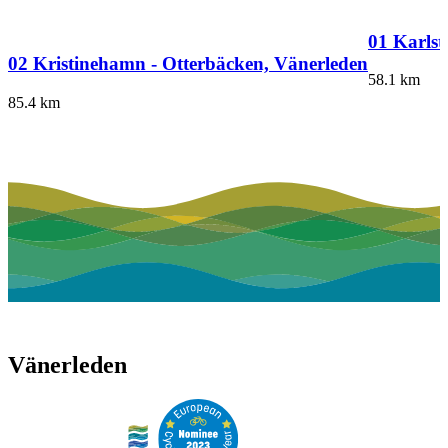
01 Karlst
02 Kristinehamn - Otterbäcken, Vänerleden
58.1
km
85.4
km
Vänerleden