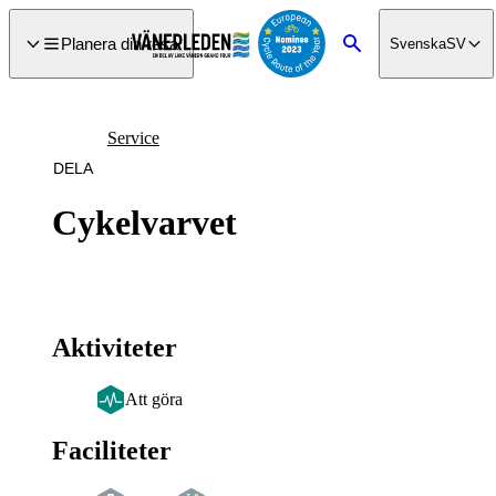
a till
dinnehåll
Planera din resa
Svenska
SV
Sök
Service
DELA
Cykelvarvet
Aktiviteter
Att göra
Faciliteter