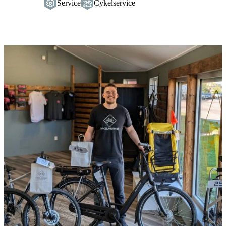
Service
Cykelservice
Bildspel
med
bilder