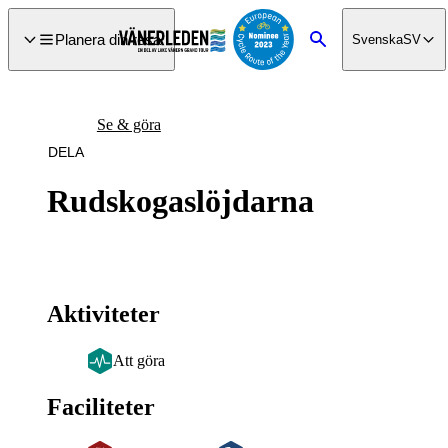
a till
dinnehåll
Planera din resa
Svenska
SV
Sök
Se & göra
DELA
Rudskogaslöjdarna
Aktiviteter
Att göra
Faciliteter