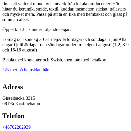
finns ett varierat utbud av hantverk från lokala producenter. Här
hittar du keramik, smide, textil, kuddar, trasmattor, stickat, trälasters
och mycket mera. Passa på att ta en fika med hembakat och glass på
sommarcaféet.
Öppet kl 13-17 under följande dagar:
Lördag och söndag 30-31 majAlla lördagar och söndagar i juniAlla
dagar i juliLördagar och söndagar under tre helger i augusti (1-2, 8-9
och 15-16 augusti)
Betala med kontanter och Swish, men inte med betalkort.
Läs mer på hemsidan här.
Karta
Adress
Gisselbacka 3315
68196 Kristinehamn
Telefon
+46702202939