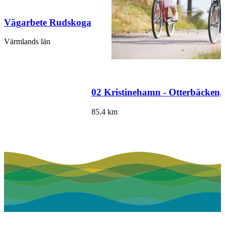
Vägarbete Rudskoga
Värmlands län
02 Kristinehamn - Otterbäcken,
85.4
km