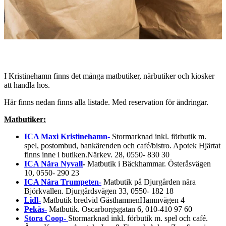
Beskrivning
I Kristinehamn finns det många matbutiker, närbutiker och kiosker
att handla hos.
Här finns nedan finns alla listade. Med reservation för ändringar.
Matbutiker:
ICA Maxi Kristinehamn-
Stormarknad inkl. förbutik m.
spel, postombud, bankärenden och café/bistro. Apotek Hjärtat
finns inne i butiken.Närkev. 28, 0550- 830 30
ICA Nära Nyvall
-
Matbutik i Bäckhammar. Österåsvägen
10, 0550- 290 23
ICA Nära Trumpeten-
Matbutik på Djurgården nära
Björkvallen. Djurgårdsvägen 33, 0550- 182 18
Lidl-
Matbutik bredvid GästhamnenHamnvägen 4
Pekås-
Matbutik. Oscarborgsgatan 6, 010-410 97 60
Stora Coop-
Stormarknad inkl. förbutik m. spel och café.