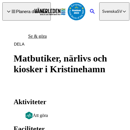
a till
dinnehåll
Planera din resa
Svenska
SV
Sök
Se & göra
DELA
Matbutiker, närlivs och
kiosker i Kristinehamn
Aktiviteter
Att göra
Faciliteter