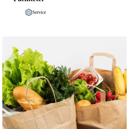
Service
Bildspel
med
bilder