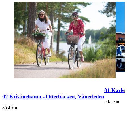
01 Karlst
02 Kristinehamn - Otterbäcken, Vänerleden
58.1
km
85.4
km