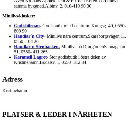
Även Kronans Apotek, Jem & Fix och Arken Zoo finns i
samma byggnad.Albinv. 2, 010-410 90 30
Minilivs/kiosker:
Godishörnan
-
Godisbutik mitt i centrum. Kungsg. 40, 0550-
808 90
Handlar´n City
-
Minilivs nära centrum.Skaraborgsvägen 11,
0550- 104 26
Handlar´n Stenbacken-
Minilivs på DjurgårdenSannagatan
51, 0550- 411 265
Karamell Lagret-
Stor godisbutik i östra delen av
Kristinehamn.Bodalsv. 1, 0550- 812 34
Karta
Adress
Kristinehamn
PLATSER & LEDER I NÄRHETEN