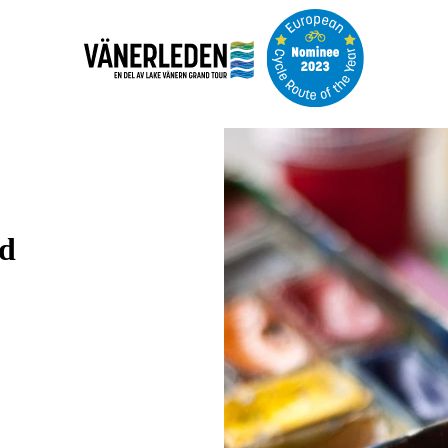
Bildspel
med
bilder
ad