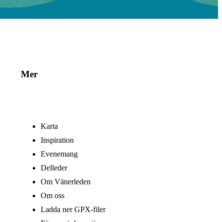
Mer
Karta
Inspiration
Evenemang
Delleder
Om Vänerleden
Om oss
Ladda ner GPX-filer