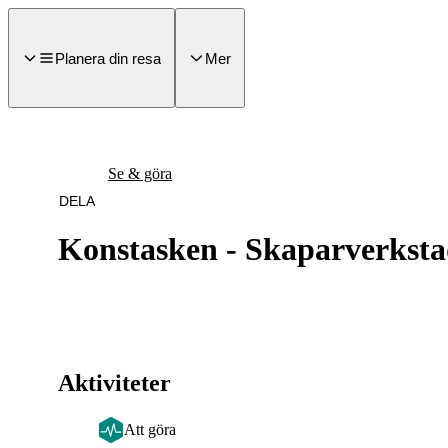
a till
dinnehåll
Planera din resa
Mer
Se & göra
DELA
Konstasken - Skaparverkst
Aktiviteter
Att göra