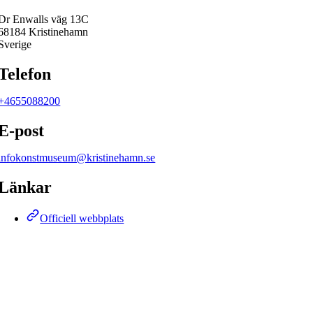
Dr Enwalls väg 13C
68184 Kristinehamn
Sverige
Telefon
+4655088200
E-post
infokonstmuseum@kristinehamn.se
Länkar
Officiell webbplats