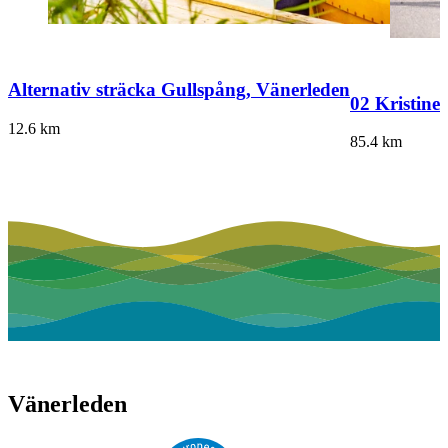
Alternativ sträcka Gullspång, Vänerleden
02 Kristine
12.6
km
85.4
km
Vänerleden