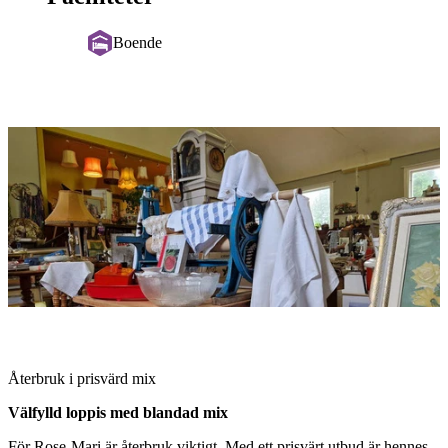
Boende
Bildspel
med
bilder
Beskrivning
Återbruk i prisvärd mix
Välfylld loppis med blandad mix
För Rose-Mari är återbruk viktigt. Med ett prisvärt utbud är hennes