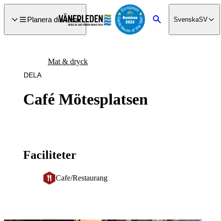
a till
dinnehåll
Planera din resa
Svenska
SV
Sök
Mat & dryck
DELA
Café Mötesplatsen
Faciliteter
Cafe/Restaurang
Bildspel