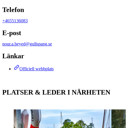
Telefon
+4655136083
E-post
nour.a.beyed@gullspang.se
Länkar
Officiell webbplats
PLATSER & LEDER I NÄRHETEN