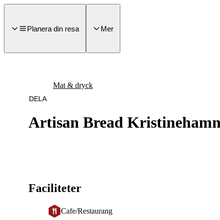
a till
dinnehåll
Planera din resa
Mer
Mat & dryck
DELA
Artisan Bread Kristineham
Faciliteter
Cafe/Restaurang