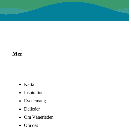
Mer
Karta
Inspiration
Evenemang
Delleder
Om Vänerleden
Om oss