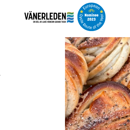
Bildspel
med
bilder
n