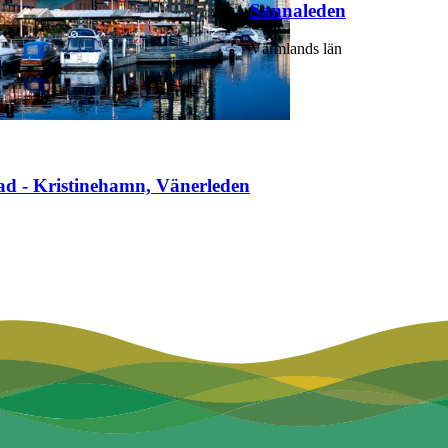
Sannaleden
Värmlands län
ad - Kristinehamn, Vänerleden