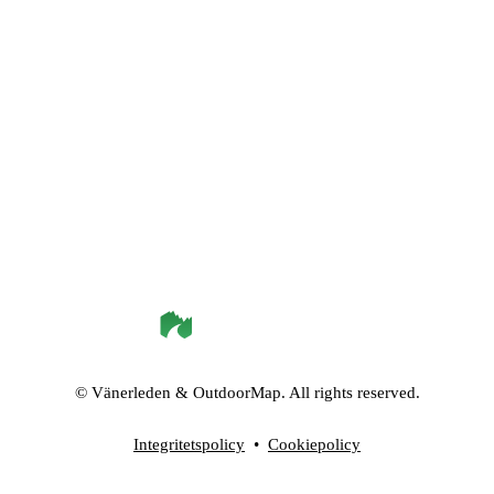
©
Vänerleden
& OutdoorMap. All rights reserved.
Integritetspolicy
•
Cookiepolicy