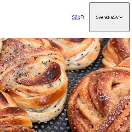
Sök
Svenska
SV