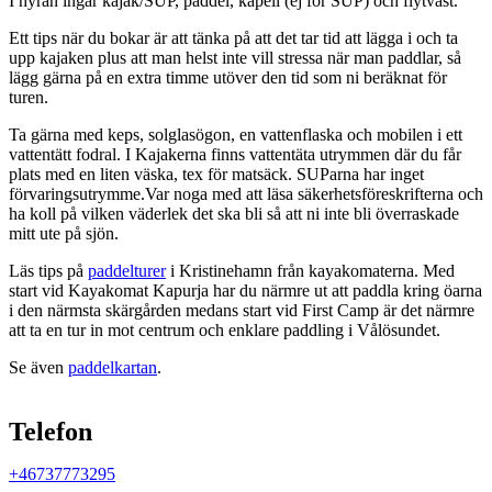
I hyran ingår kajak/SUP, paddel, kapell (ej för SUP) och flytväst.
Ett tips när du bokar är att tänka på att det tar tid att lägga i och ta
upp kajaken plus att man helst inte vill stressa när man paddlar, så
lägg gärna på en extra timme utöver den tid som ni beräknat för
turen.
Ta gärna med keps, solglasögon, en vattenflaska och mobilen i ett
vattentätt fodral. I Kajakerna finns vattentäta utrymmen där du får
plats med en liten väska, tex för matsäck. SUParna har inget
förvaringsutrymme.Var noga med att läsa säkerhetsföreskrifterna och
ha koll på vilken väderlek det ska bli så att ni inte bli överraskade
mitt ute på sjön.
Läs tips på
paddelturer
i Kristinehamn från kayakomaterna. Med
start vid Kayakomat Kapurja har du närmre ut att paddla kring öarna
i den närmsta skärgården medans start vid First Camp är det närmre
att ta en tur in mot centrum och enklare paddling i Vålösundet.
Se även
paddelkartan
.
Karta
Telefon
+46737773295