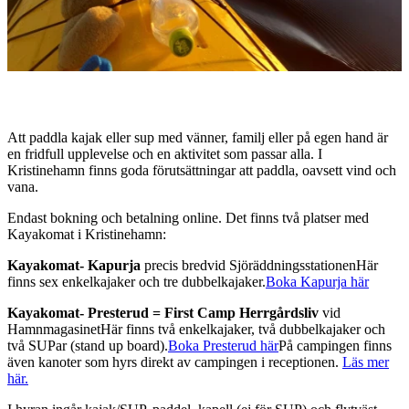
Beskrivning
Att paddla kajak eller sup med vänner, familj eller på egen hand är
en fridfull upplevelse och en aktivitet som passar alla. I
Kristinehamn finns goda förutsättningar att paddla, oavsett vind och
vana.
Endast bokning och betalning online. Det finns två platser med
Kayakomat i Kristinehamn:
Kayakomat- Kapurja
precis bredvid SjöräddningsstationenHär
finns sex enkelkajaker och tre dubbelkajaker.
Boka Kapurja här
Kayakomat- Presterud = First Camp Herrgårdsliv
vid
HamnmagasinetHär finns två enkelkajaker, två dubbelkajaker och
två SUPar (stand up board).
Boka Presterud här
På campingen finns
även kanoter som hyrs direkt av campingen i receptionen.
Läs mer
här.