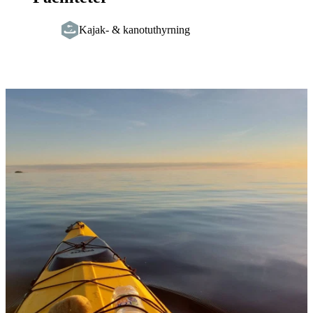
Kajak- & kanotuthyrning
Bildspel
med
bilder