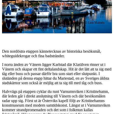
Karlstad Inre hamn © Linn Malmén
Den nordöstra etappen kännetecknas av historiska besöksmål,
whiteguidekrogar och fina badstränder.
I norra änden av Vänern ligger Karlstad där Klarälven rinner ut i
Vänern och skapar ett fint deltalandskap. Hit är det lätt att ta sig med
tåg eller buss och passar därför bra som start eller slutpunkt. I
slutänden på denna etapp hittar du Mariestad, en av Sveriges äldsta
stadskärnor som också är möjlig att ta sig till med tåg och buss.
Halvvägs på etappen cyklar du runt Varnumsviken i Kristinehamn,
där leden går i direkt anslutning till Vänern och där besöksmålen
radar upp sig. Först ut är Österviks kapell följt av Kristinehamns
konstmuseum med modern samtidskonst. Längst ut i Varnumsviken
kommer strandpromenaden och det som i folkmun kallas