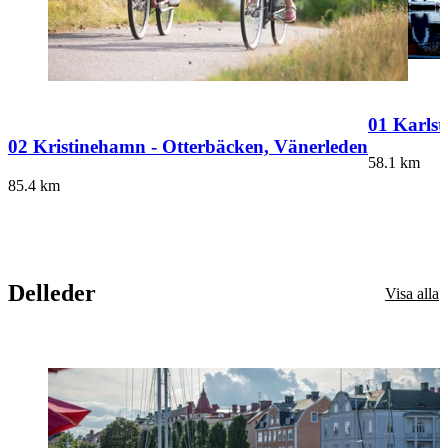
01 Karlst
02 Kristinehamn - Otterbäcken, Vänerleden
58.1
km
85.4
km
Delleder
Visa alla