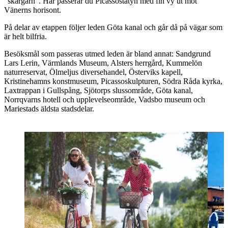
”skärgårn”. Här passerar du Picassostatyn med fin vy ut mot
Vänerns horisont.
På delar av etappen följer leden Göta kanal och går då på vägar som
är helt bilfria.
Besöksmål som passeras utmed leden är bland annat: Sandgrund
Lars Lerin, Värmlands Museum, Alsters herrgård, Kummelön
naturreservat, Ölmeljus diversehandel, Österviks kapell,
Kristinehamns konstmuseum, Picassoskulpturen, Södra Råda kyrka,
Laxtrappan i Gullspång, Sjötorps slussområde, Göta kanal,
Norrqvarns hotell och upplevelseområde, Vadsbo museum och
Mariestads äldsta stadsdelar.
Nämnda
platser
i
artikeln