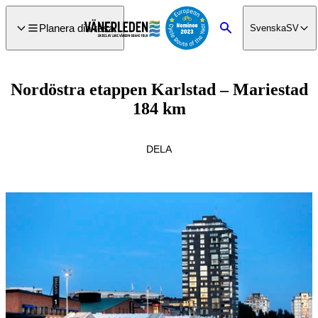
a till
dinnehåll
Planera din resa
Svenska
SV
Sök
Nordöstra etappen Karlstad – Mariestad
184 km
DELA
Bildspel
med
bilder