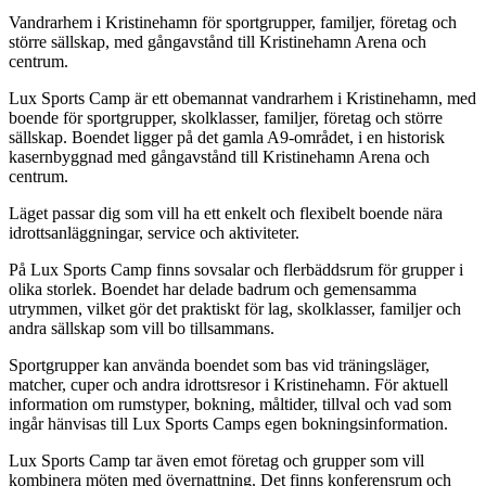
Beskrivning
Vandrarhem i Kristinehamn för sportgrupper, familjer, företag och
större sällskap, med gångavstånd till Kristinehamn Arena och
centrum.
Lux Sports Camp är ett obemannat vandrarhem i Kristinehamn, med
boende för sportgrupper, skolklasser, familjer, företag och större
sällskap. Boendet ligger på det gamla A9-området, i en historisk
kasernbyggnad med gångavstånd till Kristinehamn Arena och
centrum.
Läget passar dig som vill ha ett enkelt och flexibelt boende nära
idrottsanläggningar, service och aktiviteter.
På Lux Sports Camp finns sovsalar och flerbäddsrum för grupper i
olika storlek. Boendet har delade badrum och gemensamma
utrymmen, vilket gör det praktiskt för lag, skolklasser, familjer och
andra sällskap som vill bo tillsammans.
Sportgrupper kan använda boendet som bas vid träningsläger,
matcher, cuper och andra idrottsresor i Kristinehamn. För aktuell
information om rumstyper, bokning, måltider, tillval och vad som
ingår hänvisas till Lux Sports Camps egen bokningsinformation.
Lux Sports Camp tar även emot företag och grupper som vill
kombinera möten med övernattning. Det finns konferensrum och