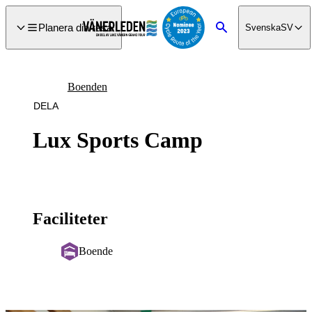
a till
dinnehåll
Planera din resa
Svenska
SV
Sök
Boenden
DELA
Lux Sports Camp
Faciliteter
Boende
Bildspel