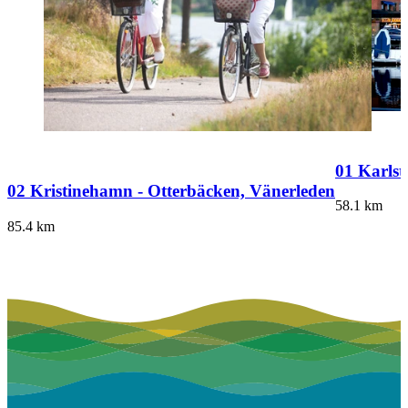
01 Karlst
02 Kristinehamn - Otterbäcken, Vänerleden
58.1
km
85.4
km