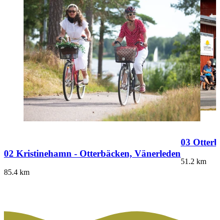
03 Otterb
02 Kristinehamn - Otterbäcken, Vänerleden
51.2
km
85.4
km