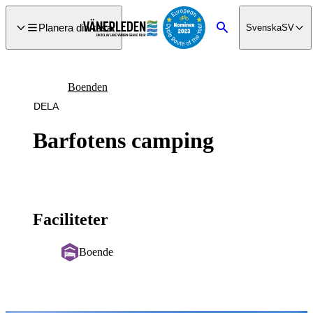
a till
dinnehåll
Planera din resa
Svenska
SV
Sök
Boenden
DELA
Barfotens camping
Faciliteter
Boende
Bildspel