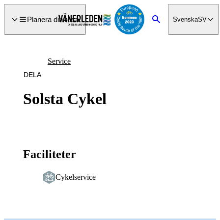
a till
dinnehåll
Planera din resa
Svenska
SV
Sök
Service
DELA
Solsta Cykel
Faciliteter
Cykelservice
Bildspel