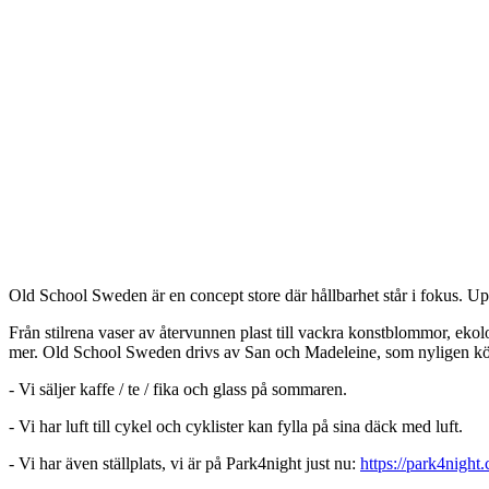
Beskrivning
Old School Sweden är en concept store där hållbarhet står i fokus. Upp
Från stilrena vaser av återvunnen plast till vackra konstblommor, e
mer. Old School Sweden drivs av San och Madeleine, som nyligen köp
- Vi säljer kaffe / te / fika och glass på sommaren.
- Vi har luft till cykel och cyklister kan fylla på sina däck med luft.
- Vi har även ställplats, vi är på Park4night just nu:
https://park4night