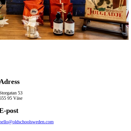
Karta
Adress
Storgatan 53
655 95 Väse
E-post
hello@oldschoolsweden.com