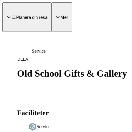
a till
dinnehåll
Planera din resa
Mer
Service
DELA
Old School Gifts & Gallery
Faciliteter
Service