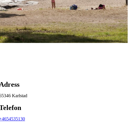
Karta
Adress
65346 Karlstad
Telefon
+4654535130