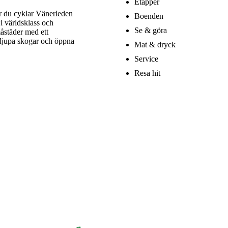
Etapper
är du cyklar Vänerleden
Boenden
i världsklass och
Se & göra
åstäder med ett
 djupa skogar och öppna
Mat & dryck
Service
Resa hit