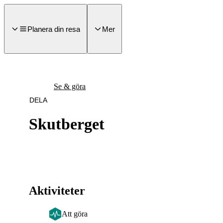
a till
dinnehåll
Planera din resa
Mer
Se & göra
DELA
Skutberget
Aktiviteter
Att göra