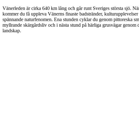
Vänerleden är cirka 640 km lång och går runt Sveriges största sjö. N
kommer du få uppleva Vänerns finaste badstränder, kulturupplevelser 
spännande naturfenomen. Ena stunden cyklar du genom pittoreska sm
myllrande skärgårdsliv och i nästa stund på härliga grusvägar genom
landskap.