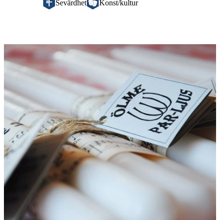
Sevärdhet
Konst/kultur
Bildspel
med
bilder