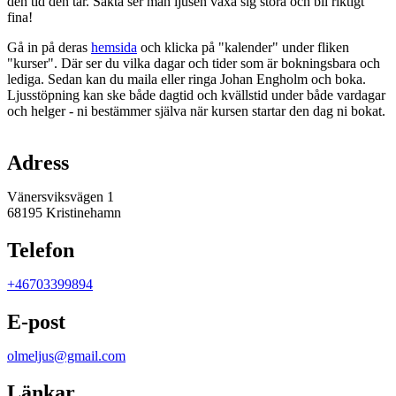
den tid den tar. Sakta ser man ljusen växa sig stora och bli riktigt
fina!
Gå in på deras
hemsida
och klicka på "kalender" under fliken
"kurser". Där ser du vilka dagar och tider som är bokningsbara och
lediga. Sedan kan du maila eller ringa Johan Engholm och boka.
Ljusstöpning kan ske både dagtid och kvällstid under både vardagar
och helger - ni bestämmer själva när kursen startar den dag ni bokat.
Karta
Adress
Vänersviksvägen 1
68195 Kristinehamn
Telefon
+46703399894
E-post
olmeljus@gmail.com
Länkar