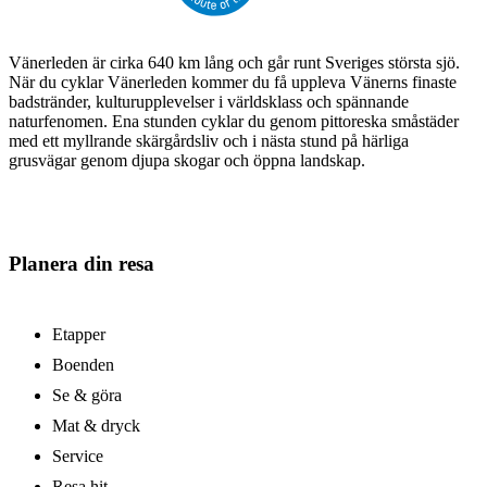
Vänerleden är cirka 640 km lång och går runt Sveriges största sjö.
När du cyklar Vänerleden kommer du få uppleva Vänerns finaste
badstränder, kulturupplevelser i världsklass och spännande
naturfenomen. Ena stunden cyklar du genom pittoreska småstäder
med ett myllrande skärgårdsliv och i nästa stund på härliga
grusvägar genom djupa skogar och öppna landskap.
Planera din resa
Etapper
Boenden
Se & göra
Mat & dryck
Service
Resa hit