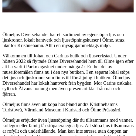
Beskrivning
Ölmeljus Diversehandel har ett sortiment av egenstöpta ljus och
ljuskronor, lokalt hantverk och ljusstöpningskurser i Ölme, strax
utanför Kristinehamn. Allt i en mysig gammeldags miljö.
Välkommen till Johan och Carinas butik och ljusverkstad. Under
hösten 2022 så flyttade Ölme Diversehandel hem till Ölme igen efter
att ha varit i Parkmagasinet under många år. En hel del av
museiföremålen finns nu i den nya butiken. I en separat lokal stöps
det ljus och ljuskronor som finns till försäljning i butiken. Ölmeljus
Diversehandel har lokalt hantverk från bygden, Mor Carins ostkaka,
sylt och Älvans honung men även presentartiklar från när och
fjärran.
Ölmeljus finns även att köpa hos bland andra Kristinehamns
Turistbyrå, Värmland Museum i Karlstad och Ölme Prästgård.
Ölmeljus erbjuder även ljusstöpning där du tillsammans med vänner,
kollegor eller familj får stöpa era egna ljus. Att stöpa ljus tillsammans
är rofyllt och underhållande. Man kan inte stressa utan doppen tar