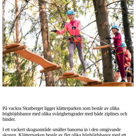
med
bilder
Beskrivning
På vackra Skutberget ligger klätterparken som består av olika
höghöjdsbanor med olika svårighetsgrader med både ziplines och
hinder.
I ett vackert skogsområde smälter banorna in i den omgivande
skogen. Klätterparken består av fler olika höghöjdsbanor med ett