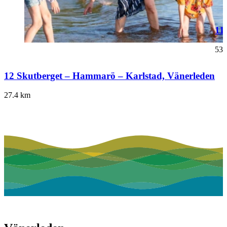
11
53.
12 Skutberget – Hammarö – Karlstad, Vänerleden
27.4
km