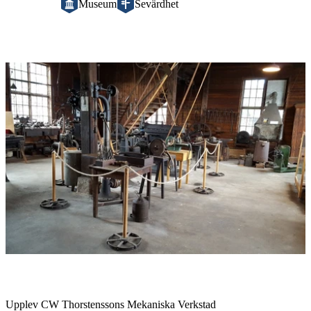
Museum
Sevärdhet
Bildspel
med
bilder
Beskrivning
Upplev CW Thorstenssons Mekaniska Verkstad