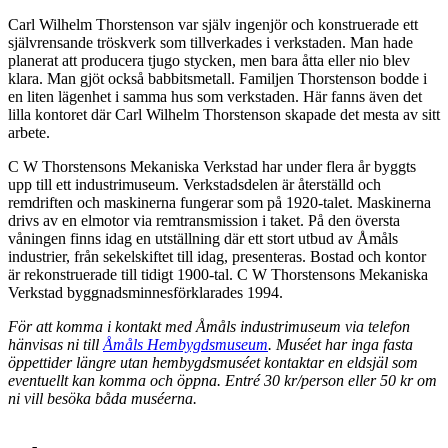
Carl Wilhelm Thorstenson var själv ingenjör och konstruerade ett
självrensande tröskverk som tillverkades i verkstaden. Man hade
planerat att producera tjugo stycken, men bara åtta eller nio blev
klara. Man gjöt också babbitsmetall. Familjen Thorstenson bodde i
en liten lägenhet i samma hus som verkstaden. Här fanns även det
lilla kontoret där Carl Wilhelm Thorstenson skapade det mesta av sitt
arbete.
C W Thorstensons Mekaniska Verkstad har under flera år byggts
upp till ett industrimuseum. Verkstadsdelen är återställd och
remdriften och maskinerna fungerar som på 1920-talet. Maskinerna
drivs av en elmotor via remtransmission i taket. På den översta
våningen finns idag en utställning där ett stort utbud av Åmåls
industrier, från sekelskiftet till idag, presenteras. Bostad och kontor
är rekonstruerade till tidigt 1900-tal. C W Thorstensons Mekaniska
Verkstad byggnadsminnesförklarades 1994.
För att komma i kontakt med Åmåls industrimuseum via telefon
hänvisas ni till
Åmåls Hembygdsmuseum
. Muséet har inga fasta
öppettider längre utan hembygdsmuséet kontaktar en eldsjäl som
eventuellt kan komma och öppna. Entré 30 kr/person eller 50 kr om
ni vill besöka båda muséerna.
Karta