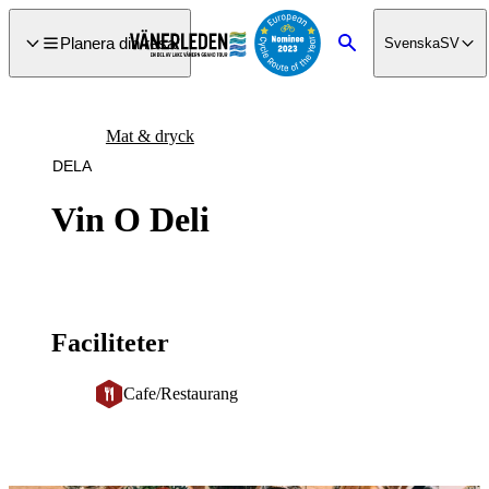
a till
dinnehåll
Planera din resa
Svenska
SV
Sök
Mat & dryck
DELA
Vin O Deli
Faciliteter
Cafe/Restaurang
Bildspel