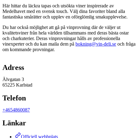
Här hittar du läckra tapas och utsökta viner inspirerade av
Medelhavet med en svensk touch. Välj dina favoriter bland alla
fantastiska smårätter och upplev en oförglömlig smakupplevelse.
Du har också möjlighet att gå på vinprovning där de väljer ut
kvalitetsviner från hela världen tillsammans med deras bästa ostar
och charkuterier. Deras vinprovningar hålls av professionella
vinexperter och du kan maila dem på
bokning@vin-deli.se
och fråga
om kommande provningar.
Karta
Adress
Älvgatan 3
65225 Karlstad
Telefon
+4654860087
Länkar
Officiell webbplats