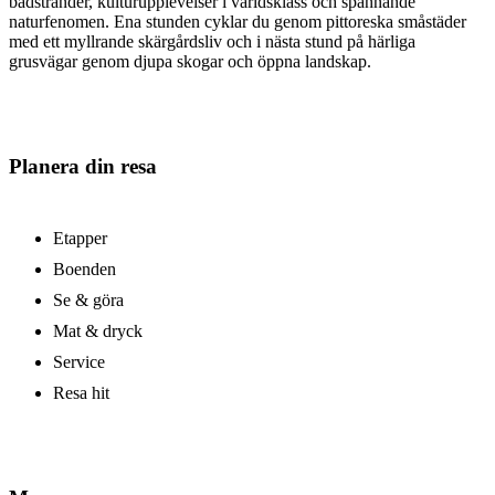
badstränder, kulturupplevelser i världsklass och spännande
naturfenomen. Ena stunden cyklar du genom pittoreska småstäder
med ett myllrande skärgårdsliv och i nästa stund på härliga
grusvägar genom djupa skogar och öppna landskap.
Planera din resa
Etapper
Boenden
Se & göra
Mat & dryck
Service
Resa hit