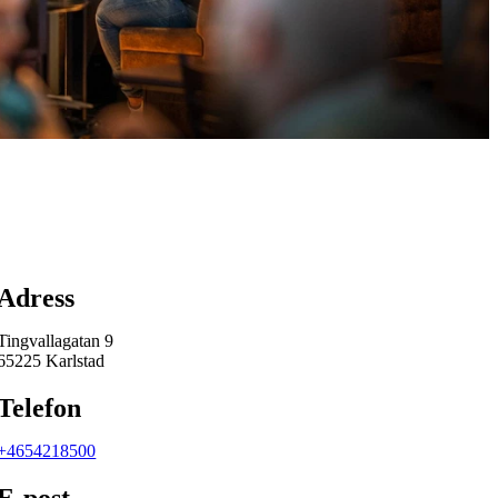
Karta
Adress
Tingvallagatan 9
65225 Karlstad
Telefon
+4654218500
E-post