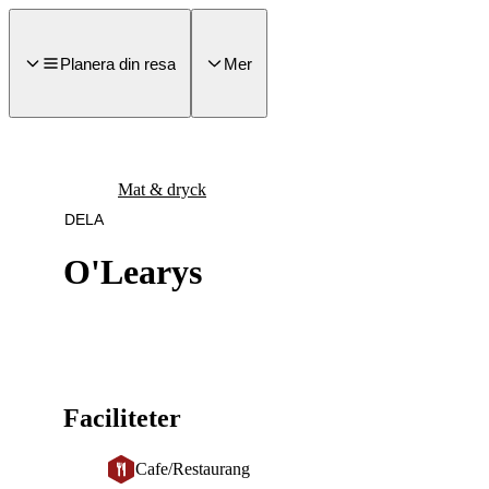
a till
dinnehåll
Planera din resa
Mer
Mat & dryck
DELA
O'Learys
Faciliteter
Cafe/Restaurang