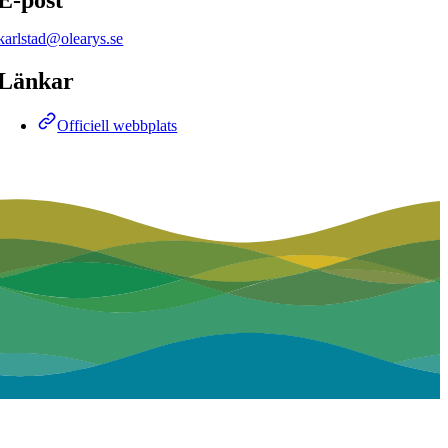
karlstad@olearys.se
Länkar
Officiell webbplats