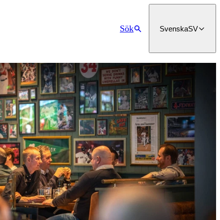
Sök
Svenska
SV