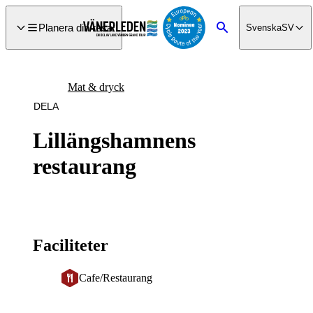
a till
dinnehåll
Planera din resa
Svenska
SV
Sök
Mat & dryck
DELA
Lillängshamnens
restaurang
Faciliteter
Cafe/Restaurang