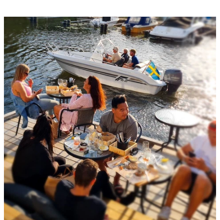
Bildspel
med
bilder