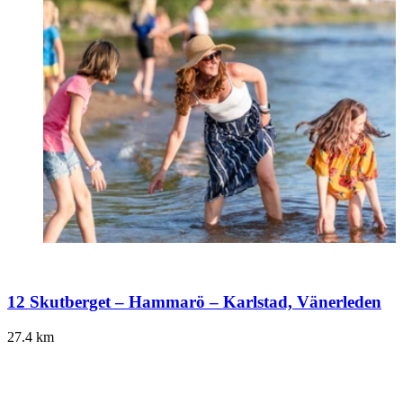
12 Skutberget – Hammarö – Karlstad, Vänerleden
27.4
km