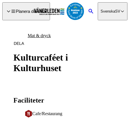
a till
dinnehåll
Planera din resa
Svenska
SV
Sök
Mat & dryck
DELA
Kulturcaféet i
Kulturhuset
Faciliteter
Cafe/Restaurang