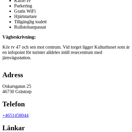
Kaffe/Te
Parkering
Gratis WiFi
Hjärtstartare
Tillgänglig toalett
Rullstolsanpassat
Vägbeskrivning:
Kör rv 47 och sen mot centrum. Vid torget ligger Kulturhuset som är
en infopoint för turister alldeles intill resecentrum med
järnvägsstation.
Karta
Adress
Oskarsgatan 25
46730 Grästorp
Telefon
+4651458044
Länkar