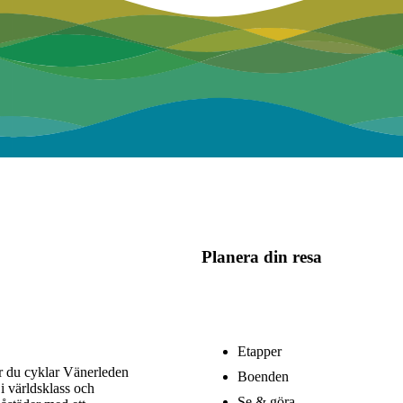
Planera din resa
Etapper
är du cyklar Vänerleden
Boenden
i världsklass och
Se & göra