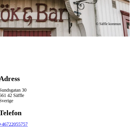
© Säffle kommun
Karta
Adress
Sundsgatan 30
661 42 Säffle
Sverige
Telefon
+46722055757