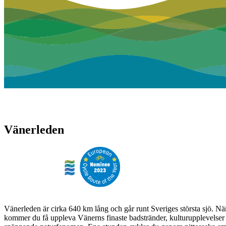
Vänerleden
Vänerleden är cirka 640 km lång och går runt Sveriges största sjö. N
kommer du få uppleva Vänerns finaste badstränder, kulturupplevelser 