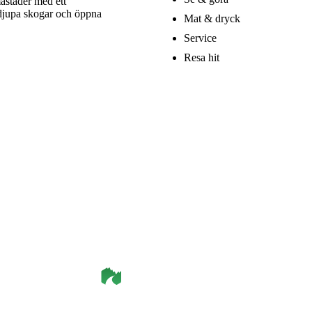
åstäder med ett
 djupa skogar och öppna
Mat & dryck
Service
Resa hit