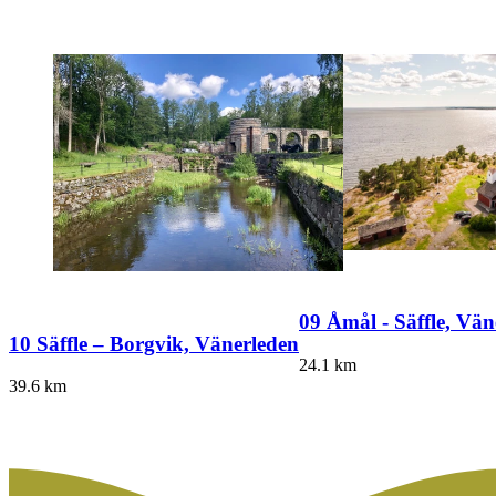
09 Åmål - Säffle, Vän
10 Säffle – Borgvik, Vänerleden
24.1
km
39.6
km