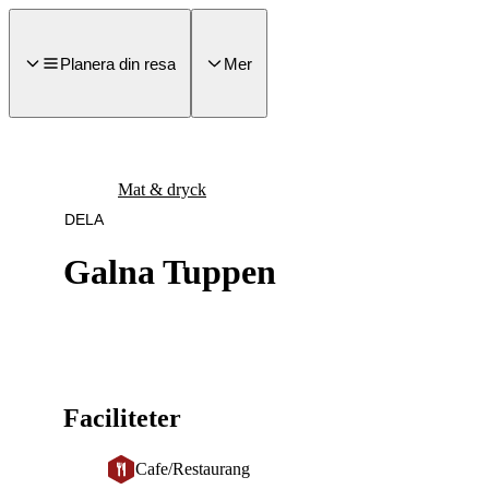
a till
dinnehåll
Planera din resa
Mer
Mat & dryck
DELA
Galna Tuppen
Faciliteter
Cafe/Restaurang