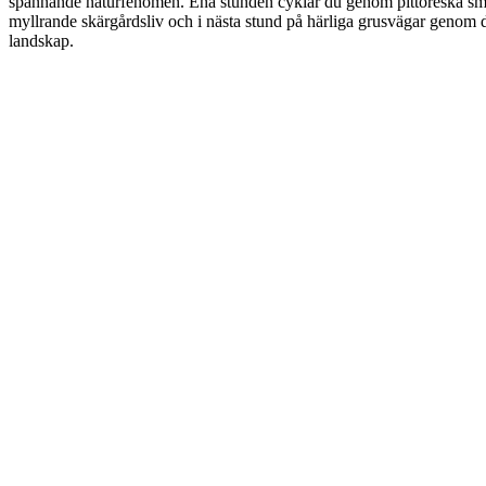
spännande naturfenomen. Ena stunden cyklar du genom pittoreska sm
myllrande skärgårdsliv och i nästa stund på härliga grusvägar genom
landskap.