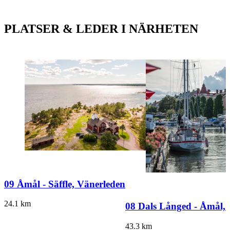
PLATSER & LEDER I NÄRHETEN
09 Åmål - Säffle, Vänerleden
24.1
km
08 Dals Långed - Åmål,
43.3
km