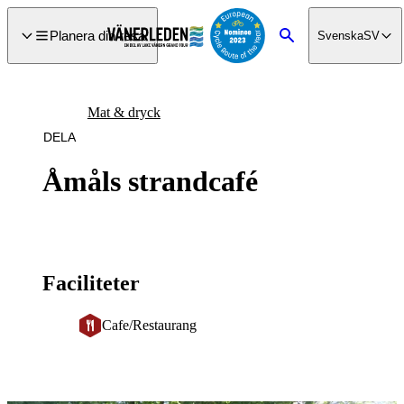
a till
dinnehåll
Planera din resa
Svenska
SV
Sök
Mat & dryck
DELA
Åmåls strandcafé
Faciliteter
Cafe/Restaurang
Bildspel