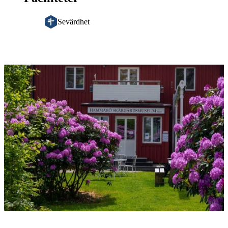
Sevärdhet
Bildspel
med
bilder
© Erik Edgren