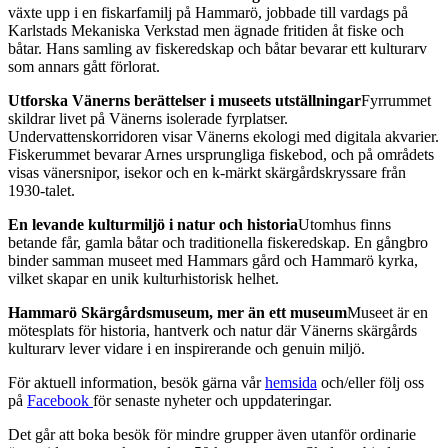
växte upp i en fiskarfamilj på Hammarö, jobbade till vardags på
Karlstads Mekaniska Verkstad men ägnade fritiden åt fiske och
båtar. Hans samling av fiskeredskap och båtar bevarar ett kulturarv
som annars gått förlorat.
Utforska Vänerns berättelser i museets utställningar
Fyrrummet
skildrar livet på Vänerns isolerade fyrplatser.
Undervattenskorridoren visar Vänerns ekologi med digitala akvarier.
Fiskerummet bevarar Arnes ursprungliga fiskebod, och på områdets
visas vänersnipor, isekor och en k-märkt skärgårdskryssare från
1930-talet.
En levande kulturmiljö i natur och historia
Utomhus finns
betande får, gamla båtar och traditionella fiskeredskap. En gångbro
binder samman museet med Hammars gård och Hammarö kyrka,
vilket skapar en unik kulturhistorisk helhet.
Hammarö Skärgårdsmuseum, mer än ett museum
Museet är en
mötesplats för historia, hantverk och natur där Vänerns skärgårds
kulturarv lever vidare i en inspirerande och genuin miljö.
För aktuell information, besök gärna vår
hemsida
och/eller följ oss
på
Facebook
för senaste nyheter och uppdateringar.
Det går att boka besök för mindre grupper även utanför ordinarie