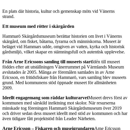
Beskrivning
En plats där historia, kultur och gemenskap möts vid Vänerns
strand.
Ett museum med rötter i skärgården
Hammarö Skärgårdsmuseum berättar historien om livet i Vänerns
skärgård, om fisket, båtarna, fyrarna och människorna. Museet är
beläget vid Hammars udde, omgiven av vatten, kyrka och historisk
gårdsmiljö, vilket skapar en stämningsfull och autentisk upplevelse.
Från Arne Ericssons samling till museets start
Idén till museet
föddes efter att utställningen Vänerrummet på Värmlands Museum
avslutades år 2005. Många av föremålen samlades in av Arne
Ericsson, en fritidsfiskare från Hammarö, vars samling blev museets
grund. Med kommunens stöd öppnade museet för allmänheten
2009.
Ideellt engagemang som räddar kulturarvet
Museet drevs först av
kommunen med särskild inriktning mot skolor. När resurserna
minskade tog föreningen Hammarö Skärgårdsmuseum över 2019
och driver sedan dess museet ideellt med stöd av kommunen och har
även tidigare fått projektstöd från Leader Närheten.
Arne Ericsson – Fiskaren och museigrundaren
Arne Ericsson