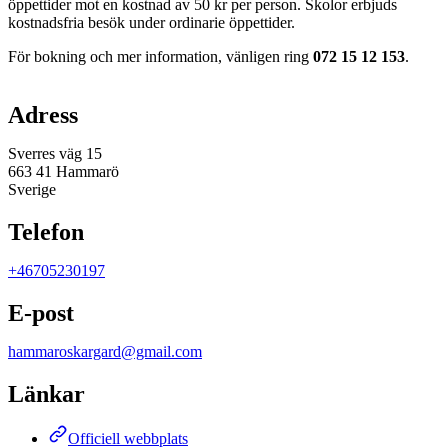
öppettider mot en kostnad av 50 kr per person. Skolor erbjuds
kostnadsfria besök under ordinarie öppettider.
För bokning och mer information, vänligen ring
072 15 12 153
.
Karta
Adress
Sverres väg 15
663 41 Hammarö
Sverige
Telefon
+46705230197
E-post
hammaroskargard@gmail.com
Länkar
Officiell webbplats