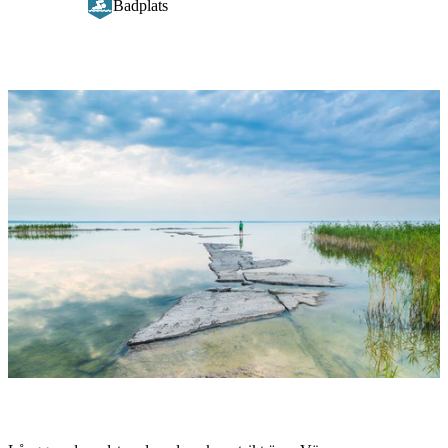
Badplats
Bildspel
med
bilder
Beskrivning