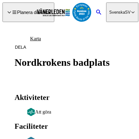
a till
dinnehåll
Planera din resa
Svenska
SV
Sök
Karta
DELA
Nordkrokens badplats
Aktiviteter
Att göra
Faciliteter