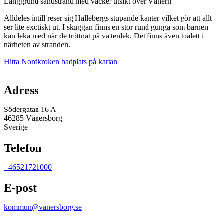
Långgrund sandstrand med vacker utsikt över Vänern
Alldeles intill reser sig Hallebergs stupande kanter vilket gör att allt
ser lite exotiskt ut. I skuggan finns en stor rund gunga som barnen
kan leka med när de tröttnat på vattenlek. Det finns även toalett i
närheten av stranden.
Hitta Nordkroken badplats på kartan
Karta
Adress
Södergatan 16 A
46285 Vänersborg
Sverige
Telefon
+46521721000
E-post
kommun@vanersborg.se