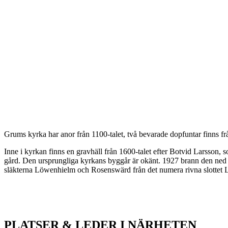
Beskrivning
Grums kyrka har anor från 1100-talet, två bevarade dopfuntar finns fr
Inne i kyrkan finns en gravhäll från 1600-talet efter Botvid Larsso
gård. Den ursprungliga kyrkans byggår är okänt. 1927 brann den ned
släkterna Löwenhielm och Rosenswärd från det numera rivna slottet 
PLATSER & LEDER I NÄRHETEN