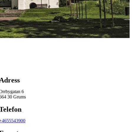
Karta
Adress
Orrbygatan 6
664 30 Grums
Telefon
+4655543900