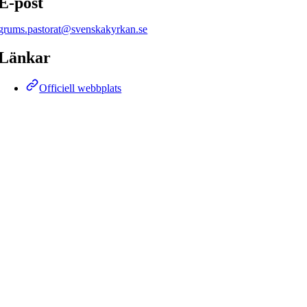
E-post
grums.pastorat@svenskakyrkan.se
Länkar
Officiell webbplats