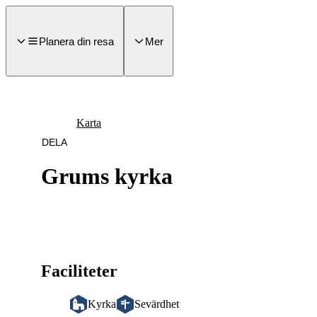
a till
dinnehåll
Planera din resa
Mer
Karta
DELA
Grums kyrka
Faciliteter
Kyrka
Sevärdhet