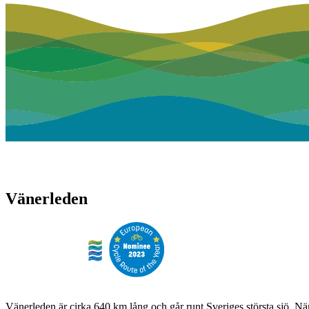
Vänerleden
Vänerleden är cirka 640 km lång och går runt Sveriges största sjö. N