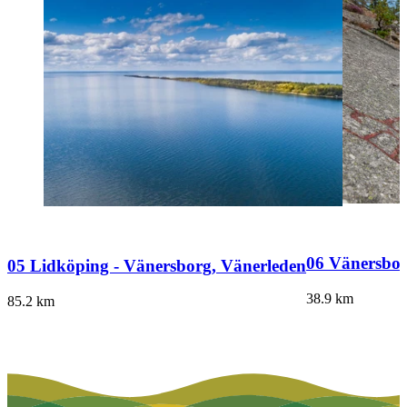
06 Vänersbor
05 Lidköping - Vänersborg, Vänerleden
38.9
km
85.2
km