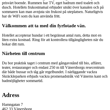
prisvärt boende. Rummen har TV, eget badrum med toalett och
dusch. Hotellets frukostmatsal erbjuder utsikt över kanalen och på
sommaren kan man avnjuta sin frukost på uteplatsen. Naturligtvis
har de WiFi som du kan använda fritt.
Välkommen att ta med din fyrfotade vän.
Hotellet accepterar hundar i ett begränsat antal rum, detta mot en
liten extra kostnad. Ring för att kontrollera tillgängligheten när du
bokar ditt rum.
Närheten till centrum
Du bor praktisk taget i centrum med gångavstånd till bio, affärer,
teater, restauranger och endast 250 m till Vänersborgs resecentrum
där både bussar och tåg går regelbundet. I närliggande vackra
Skräckleparken erbjuds vackra promenadstråk vid Vänerns kant och
badmöjligheter sommartid.
Karta
Adress
Hamngatan 7
462 33 Vänersborg