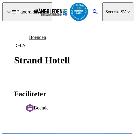
a till
dinnehåll
Planera din resa
Svenska
SV
Sök
Boenden
DELA
Strand Hotell
Faciliteter
Boende
Bildspel