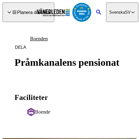
a till
dinnehåll
Planera din resa
Svenska
SV
Sök
Boenden
DELA
Pråmkanalens pensionat
Faciliteter
Boende
Bildspel