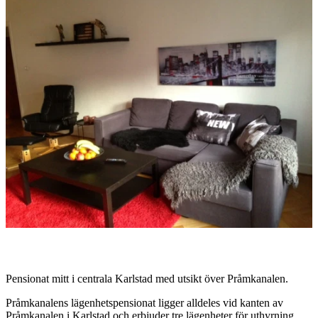
med
bilder
Beskrivning
Pensionat mitt i centrala Karlstad med utsikt över Pråmkanalen.
Pråmkanalens lägenhetspensionat ligger alldeles vid kanten av
Pråmkanalen i Karlstad och erbjuder tre lägenheter för uthyrning.