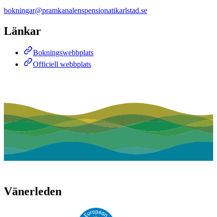
bokningar@pramkanalenspensionatikarlstad.se
Länkar
Bokningswebbplats
Officiell webbplats
Vänerleden