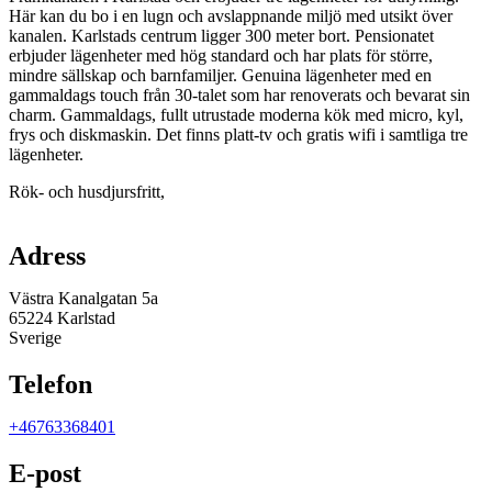
Här kan du bo i en lugn och avslappnande miljö med utsikt över
kanalen. Karlstads centrum ligger 300 meter bort. Pensionatet
erbjuder lägenheter med hög standard och har plats för större,
mindre sällskap och barnfamiljer. Genuina lägenheter med en
gammaldags touch från 30-talet som har renoverats och bevarat sin
charm. Gammaldags, fullt utrustade moderna kök med micro, kyl,
frys och diskmaskin. Det finns platt-tv och gratis wifi i samtliga tre
lägenheter.
Rök- och husdjursfritt,
Karta
Adress
Västra Kanalgatan 5a
65224 Karlstad
Sverige
Telefon
+46763368401
E-post