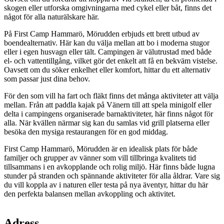
skogen eller utforska omgivningarna med cykel eller båt, finns det
något för alla naturälskare här.
På First Camp Hammarö, Mörudden erbjuds ett brett utbud av
boendealternativ. Här kan du välja mellan att bo i moderna stugor
eller i egen husvagn eller tält. Campingen är välutrustad med både
el- och vattentillgång, vilket gör det enkelt att få en bekväm vistelse.
Oavsett om du söker enkelhet eller komfort, hittar du ett alternativ
som passar just dina behov.
För den som vill ha fart och fläkt finns det många aktiviteter att välja
mellan. Från att paddla kajak på Vänern till att spela minigolf eller
delta i campingens organiserade barnaktiviteter, här finns något för
alla. När kvällen närmar sig kan du samlas vid grill platserna eller
besöka den mysiga restaurangen för en god middag.
First Camp Hammarö, Mörudden är en idealisk plats för både
familjer och grupper av vänner som vill tillbringa kvalitets tid
tillsammans i en avkopplande och rolig miljö. Här finns både lugna
stunder på stranden och spännande aktiviteter för alla åldrar. Vare sig
du vill koppla av i naturen eller testa på nya äventyr, hittar du här
den perfekta balansen mellan avkoppling och aktivitet.
Karta
Adress