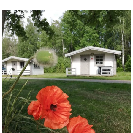
Bildspel
med
bilder