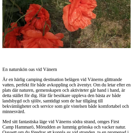
© First Camp
Beskrivning
En naturskön oas vid Vänern
Är en härlig camping destination belägen vid Vänerns glittrande
vatten, perfekt för både avkoppling och äventyr. Om du letar efter en
plats där naturen, gemenskapen och aktiviteter går hand i hand, är
detta stället för dig. Här får besökare uppleva den bästa av både
landsbygd och sjöliv, samtidigt som de har tillgång till
bekvämligheter och service som gör vistelsen både komfortabel och
minnesvärd.
Med sitt fantastiska läge vid Vänerns södra strand, omges First
Camp Hammarö, Mörudden av lummig grönska och vacker natur.
Oavsett om du föredrar att koppla av vid stranden, ta en promenad i