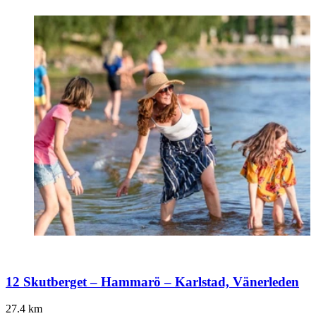
12 Skutberget – Hammarö – Karlstad, Vänerleden
27.4
km