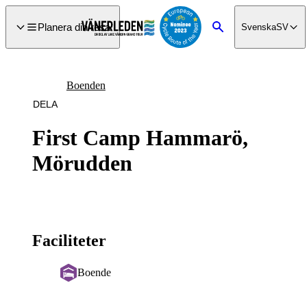
a till
dinnehåll
Planera din resa
Svenska
SV
Sök
Boenden
DELA
First Camp Hammarö,
Mörudden
Faciliteter
Boende