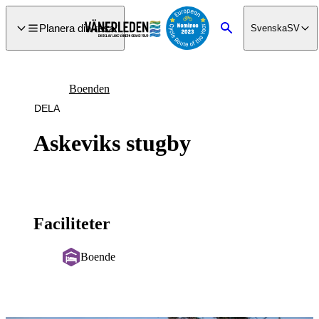
a till
dinnehåll
Planera din resa
Svenska
SV
Sök
Boenden
DELA
Askeviks stugby
Faciliteter
Boende
Bildspel