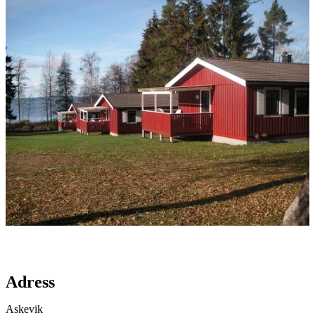
med
bilder
Karta
Adress
Askevik